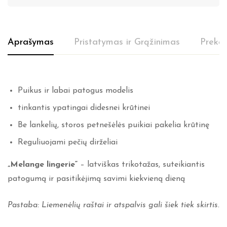
Aprašymas
Pristatymas ir Grąžinimas
Prekės
Puikus ir labai patogus modelis
tinkantis ypatingai didesnei krūtinei
Be lankelių, storos petnešėlės puikiai pakelia krūtinę
Reguliuojami pečių dirželiai
„Melange lingerie“
– latviškas trikotažas, suteikiantis
patogumą ir pasitikėjimą savimi kiekvieną dieną
Pastaba: Liemenėlių raštai ir atspalvis gali šiek tiek skirtis.