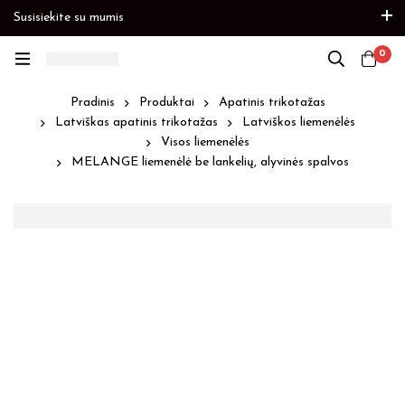
Susisiekite su mumis
Paskubėkite
Prekių papildymas
Paskubėkite
0
Pradinis
Produktai
Apatinis trikotažas
Latviškas apatinis trikotažas
Latviškos liemenėlės
Visos liemenėlės
MELANGE liemenėlė be lankelių, alyvinės spalvos