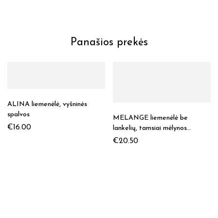
Panašios prekės
ALINA liemenėlė, vyšninės
spalvos
MELANGE liemenėlė be
€
16.00
lankelių, tamsiai mėlynos
spalvos
€
20.50