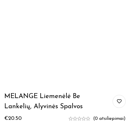
MELANGE Liemenėlė Be
Lankelių, Alyvinės Spalvos
€
20.50
(0 atsiliepimai)