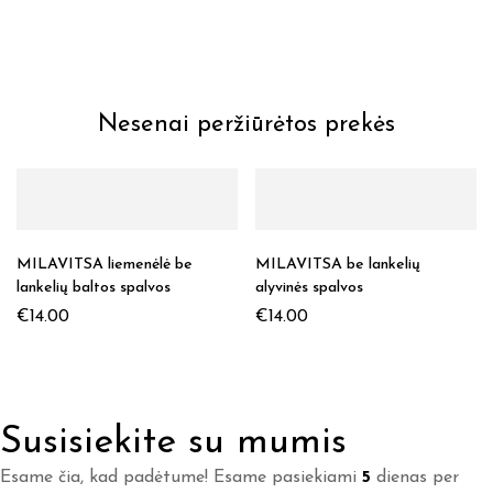
Nesenai peržiūrėtos prekės
MILAVITSA liemenėlė be
MILAVITSA be lankelių
lankelių baltos spalvos
alyvinės spalvos
€
14.00
€
14.00
Susisiekite su mumis
Esame čia, kad padėtume! Esame pasiekiami
5
dienas per