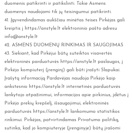
duomenis patikrinti ir patikslinti. Tokie Asmens
duomenys naudojami tik jų teisingumui patikrinti.
41. Įgyvendindamas aukščiau minėtas teises Pirkėjas gali
kreiptis į https://anstyle.lt elektroninio pašto adresu
info@anstyle.lt
42. ASMENS DUOMENŲ RINKIMAS IR SAUGOJIMAS
43. Siekiant, kad Pirkėjui būtų suteiktos visavertės
elektroninės parduotuvės https://anstyle.lt paslaugos, į
Pirkėjo kompiuterį (įrenginį) gali būti įrašyti Slapukai.
Įrašytą informaciją Pardavėjas naudoja Pirkėjo kaip
ankstesnio https://anstyle.lt internetinės parduotuvės
lankytojo atpažinimui, informacijos apie pirkinius, įdėtus į
Pirkėjo prekių krepšelį, išsaugojimui, elektroninės
parduotuvės https://anstyle.lt lankomumo statistikos
rinkimui. Pirkėjas, patvirtindamas Privatumo politiką,
sutinka, kad jo kompiuteryje (įrenginyje) būtų įrašomi