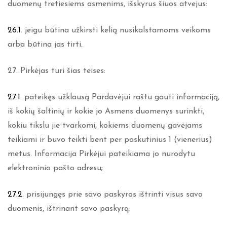
duomenų tretiesiems asmenims, išskyrus šiuos atvejus:
26.1
. jeigu būtina užkirsti kelią nusikalstamoms veikoms
arba būtina jas tirti.
27. Pirkėjas turi šias teises:
27.1
. pateikęs užklausą Pardavėjui raštu gauti informaciją,
iš kokių šaltinių ir kokie jo Asmens duomenys surinkti,
kokiu tikslu jie tvarkomi, kokiems duomenų gavėjams
teikiami ir buvo teikti bent per paskutinius 1 (vienerius)
metus. Informacija Pirkėjui pateikiama jo nurodytu
elektroninio pašto adresu;
27.2
. prisijungęs prie savo paskyros ištrinti visus savo
duomenis, ištrinant savo paskyrą;