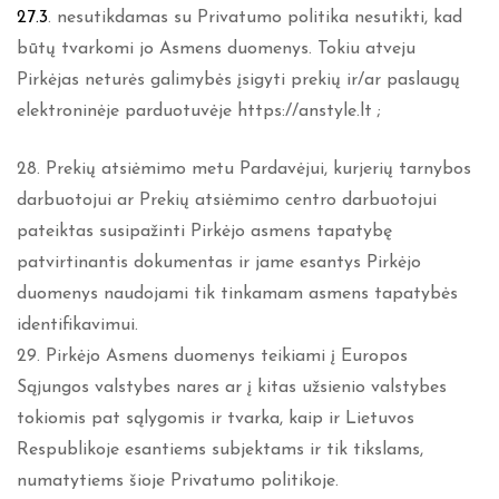
27.3
. nesutikdamas su Privatumo politika nesutikti, kad
būtų tvarkomi jo Asmens duomenys. Tokiu atveju
Pirkėjas neturės galimybės įsigyti prekių ir/ar paslaugų
elektroninėje parduotuvėje https://anstyle.lt ;
28. Prekių atsiėmimo metu Pardavėjui, kurjerių tarnybos
darbuotojui ar Prekių atsiėmimo centro darbuotojui
pateiktas susipažinti Pirkėjo asmens tapatybę
patvirtinantis dokumentas ir jame esantys Pirkėjo
duomenys naudojami tik tinkamam asmens tapatybės
identifikavimui.
29. Pirkėjo Asmens duomenys teikiami į Europos
Sąjungos valstybes nares ar į kitas užsienio valstybes
tokiomis pat sąlygomis ir tvarka, kaip ir Lietuvos
Respublikoje esantiems subjektams ir tik tikslams,
numatytiems šioje Privatumo politikoje.