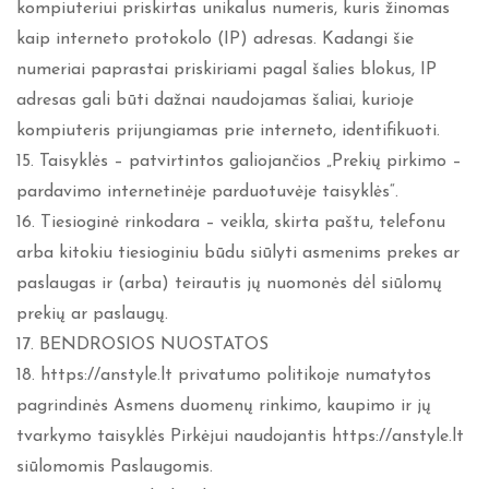
kompiuteriui priskirtas unikalus numeris, kuris žinomas
kaip interneto protokolo (IP) adresas. Kadangi šie
numeriai paprastai priskiriami pagal šalies blokus, IP
adresas gali būti dažnai naudojamas šaliai, kurioje
kompiuteris prijungiamas prie interneto, identifikuoti.
15. Taisyklės – patvirtintos galiojančios „Prekių pirkimo –
pardavimo internetinėje parduotuvėje taisyklės“.
16. Tiesioginė rinkodara – veikla, skirta paštu, telefonu
arba kitokiu tiesioginiu būdu siūlyti asmenims prekes ar
paslaugas ir (arba) teirautis jų nuomonės dėl siūlomų
prekių ar paslaugų.
17. BENDROSIOS NUOSTATOS
18. https://anstyle.lt privatumo politikoje numatytos
pagrindinės Asmens duomenų rinkimo, kaupimo ir jų
tvarkymo taisyklės Pirkėjui naudojantis https://anstyle.lt
siūlomomis Paslaugomis.