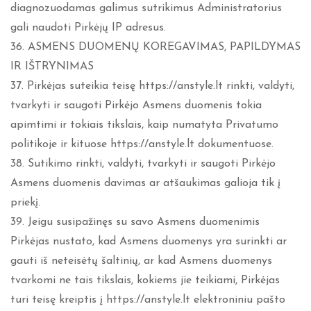
diagnozuodamas galimus sutrikimus Administratorius
gali naudoti Pirkėjų IP adresus.
36. ASMENS DUOMENŲ KOREGAVIMAS, PAPILDYMAS
IR IŠTRYNIMAS
37. Pirkėjas suteikia teisę https://anstyle.lt rinkti, valdyti,
tvarkyti ir saugoti Pirkėjo Asmens duomenis tokia
apimtimi ir tokiais tikslais, kaip numatyta Privatumo
politikoje ir kituose https://anstyle.lt dokumentuose.
38. Sutikimo rinkti, valdyti, tvarkyti ir saugoti Pirkėjo
Asmens duomenis davimas ar atšaukimas galioja tik į
priekį.
39. Jeigu susipažinęs su savo Asmens duomenimis
Pirkėjas nustato, kad Asmens duomenys yra surinkti ar
gauti iš neteisėtų šaltinių, ar kad Asmens duomenys
tvarkomi ne tais tikslais, kokiems jie teikiami, Pirkėjas
turi teisę kreiptis į https://anstyle.lt elektroniniu pašto