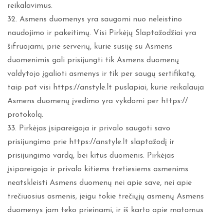
reikalavimus.
32. Asmens duomenys yra saugomi nuo neleistino
naudojimo ir pakeitimų. Visi Pirkėjų Slaptažodžiai yra
šifruojami, prie serverių, kurie susiję su Asmens
duomenimis gali prisijungti tik Asmens duomenų
valdytojo įgalioti asmenys ir tik per saugų sertifikatą,
taip pat visi https://anstyle.lt puslapiai, kurie reikalauja
Asmens duomenų įvedimo yra vykdomi per https://
protokolą.
33. Pirkėjas įsipareigoja ir privalo saugoti savo
prisijungimo prie https://anstyle.lt slaptažodį ir
prisijungimo vardą, bei kitus duomenis. Pirkėjas
įsipareigoja ir privalo kitiems tretiesiems asmenims
neatskleisti Asmens duomenų nei apie save, nei apie
trečiuosius asmenis, jeigu tokie trečiųjų asmenų Asmens
duomenys jam teko prieinami, ir iš karto apie matomus