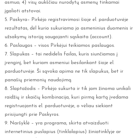
asmuo; 4) visų aukščiau nurodytų asmenų tinkamai
įgalioti atstovai.
5. Paskyra– Pirkėjo registravimosi šioje el. parduotuvėje
rezultatas, dėl kurio sukuriama jo asmeninius duomenis ir
užsakymų istoriją saugojanti sąskaita (account).
6. Paslaugos – visos Pirkėjui teikiamos paslaugos.
7. Slapukas – tai nedidelis failas, kuris siunčiamas į
įrenginį, bet kuriam asmeniui besilankant šioje el.
parduotuvėje. Ši sąvoka apima ne tik slapukus, bet ir
panašių priemonių naudojimą.
8. Slaptažodis – Pirkėjo sukurta ir tik jam žinoma unikali
raidžių ir skaičių kombinacija, kuri pirmą kartą įvedama
registruojantis el. parduotuvėje, o vėliau siekiant
prisijungti prie Paskyros.
9. Naršyklė – yra programa, skirta atvaizduoti
internetinius puslapius (tinklalapius) žiniatinklyje ar