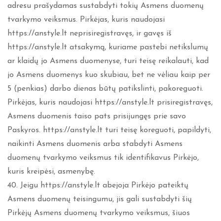
adresu prašydamas sustabdyti tokių Asmens duomenų
tvarkymo veiksmus. Pirkėjas, kuris naudojasi
https://anstyle.lt neprisiregistravęs, ir gavęs iš
https://anstyle.lt atsakymą, kuriame pastebi netikslumų
ar klaidų jo Asmens duomenyse, turi teisę reikalauti, kad
jo Asmens duomenys kuo skubiau, bet ne vėliau kaip per
5 (penkias) darbo dienas būtų patikslinti, pakoreguoti.
Pirkėjas, kuris naudojasi https://anstyle.lt prisiregistravęs,
Asmens duomenis taiso pats prisijungęs prie savo
Paskyros. https://anstyle.lt turi teisę koreguoti, papildyti,
naikinti Asmens duomenis arba stabdyti Asmens
duomenų tvarkymo veiksmus tik identifikavus Pirkėjo,
kuris kreipėsi, asmenybę.
40. Jeigu https://anstyle.lt abejoja Pirkėjo pateiktų
Asmens duomenų teisingumu, jis gali sustabdyti šių
Pirkėjų Asmens duomenų tvarkymo veiksmus, šiuos