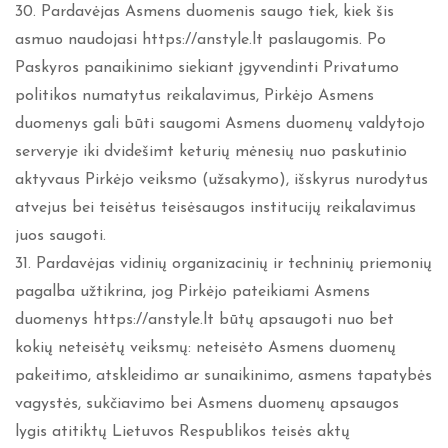
30. Pardavėjas Asmens duomenis saugo tiek, kiek šis
asmuo naudojasi https://anstyle.lt paslaugomis. Po
Paskyros panaikinimo siekiant įgyvendinti Privatumo
politikos numatytus reikalavimus, Pirkėjo Asmens
duomenys gali būti saugomi Asmens duomenų valdytojo
serveryje iki dvidešimt keturių mėnesių nuo paskutinio
aktyvaus Pirkėjo veiksmo (užsakymo), išskyrus nurodytus
atvejus bei teisėtus teisėsaugos institucijų reikalavimus
juos saugoti.
31. Pardavėjas vidinių organizacinių ir techninių priemonių
pagalba užtikrina, jog Pirkėjo pateikiami Asmens
duomenys https://anstyle.lt būtų apsaugoti nuo bet
kokių neteisėtų veiksmų: neteisėto Asmens duomenų
pakeitimo, atskleidimo ar sunaikinimo, asmens tapatybės
vagystės, sukčiavimo bei Asmens duomenų apsaugos
lygis atitiktų Lietuvos Respublikos teisės aktų