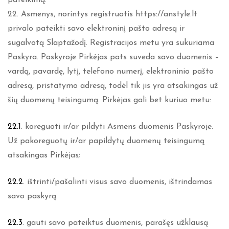
pateikimą.
22. Asmenys, norintys registruotis https://anstyle.lt
privalo pateikti savo elektroninį pašto adresą ir
sugalvotą Slaptažodį. Registracijos metu yra sukuriama
Paskyra. Paskyroje Pirkėjas pats suveda savo duomenis –
vardą, pavardę, lytį, telefono numerį, elektroninio pašto
adresą, pristatymo adresą, todėl tik jis yra atsakingas už
šių duomenų teisingumą. Pirkėjas gali bet kuriuo metu:
22.1
. koreguoti ir/ar pildyti Asmens duomenis Paskyroje.
Už pakoreguotų ir/ar papildytų duomenų teisingumą
atsakingas Pirkėjas;
22.2
. ištrinti/pašalinti visus savo duomenis, ištrindamas
savo paskyrą.
22.3
. gauti savo pateiktus duomenis, parašęs užklausą