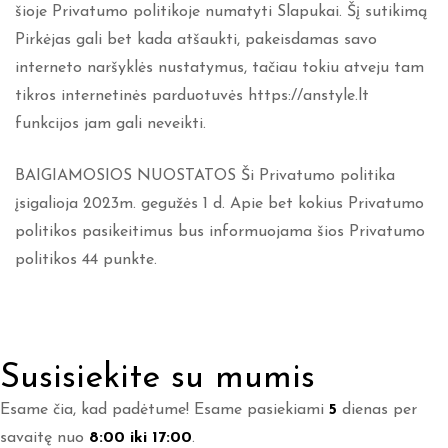
šioje Privatumo politikoje numatyti Slapukai. Šį sutikimą
Pirkėjas gali bet kada atšaukti, pakeisdamas savo
interneto naršyklės nustatymus, tačiau tokiu atveju tam
tikros internetinės parduotuvės https://anstyle.lt
funkcijos jam gali neveikti.
BAIGIAMOSIOS NUOSTATOS Ši Privatumo politika
įsigalioja 2023m. gegužės 1 d. Apie bet kokius Privatumo
politikos pasikeitimus bus informuojama šios Privatumo
politikos 44 punkte.
Susisiekite su mumis
Esame čia, kad padėtume! Esame pasiekiami
5
dienas per
savaitę nuo
8:00 iki 17:00
.