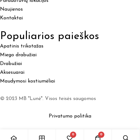
Parduotuvių lokacijos
Naujienos
Kontaktai
Populiarios paieškos
Apatinis trikotažas
Miego drabužiai
Drabužiai
Aksesuarai
Maudymosi kostiumėliai
© 2023 MB "Lunė". Visos teisės saugomos
Privatumo politika
0
0