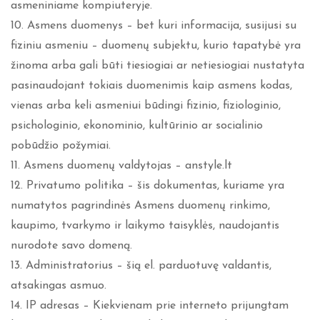
asmeniniame kompiuteryje.
10. Asmens duomenys – bet kuri informacija, susijusi su
fiziniu asmeniu – duomenų subjektu, kurio tapatybė yra
žinoma arba gali būti tiesiogiai ar netiesiogiai nustatyta
pasinaudojant tokiais duomenimis kaip asmens kodas,
vienas arba keli asmeniui būdingi fizinio, fiziologinio,
psichologinio, ekonominio, kultūrinio ar socialinio
pobūdžio požymiai.
11. Asmens duomenų valdytojas – anstyle.lt
12. Privatumo politika – šis dokumentas, kuriame yra
numatytos pagrindinės Asmens duomenų rinkimo,
kaupimo, tvarkymo ir laikymo taisyklės, naudojantis
nurodote savo domeną.
13. Administratorius – šią el. parduotuvę valdantis,
atsakingas asmuo.
14. IP adresas – Kiekvienam prie interneto prijungtam