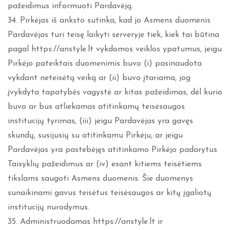
pažeidimus informuoti Pardavėją.
34. Pirkėjas iš anksto sutinka, kad jo Asmens duomenis
Pardavėjas turi teisę laikyti serveryje tiek, kiek tai būtina
pagal https://anstyle.lt vykdomos veiklos ypatumus, jeigu
Pirkėjo pateiktais duomenimis buvo (i) pasinaudota
vykdant neteisėtą veiką ar (ii) buvo įtariama, jog
įvykdyta tapatybės vagystė ar kitas pažeidimas, dėl kurio
buvo ar bus atliekamas atitinkamų teisėsaugos
institucijų tyrimas, (iii) jeigu Pardavėjas yra gavęs
skundų, susijusių su atitinkamu Pirkėju, ar jeigu
Pardavėjas yra pastebėjęs atitinkamo Pirkėjo padarytus
Taisyklių pažeidimus ar (iv) esant kitiems teisėtiems
tikslams saugoti Asmens duomenis. Šie duomenys
sunaikinami gavus teisėtus teisėsaugos ar kitų įgaliotų
institucijų nurodymus.
35. Administruodamas https://anstyle.lt ir