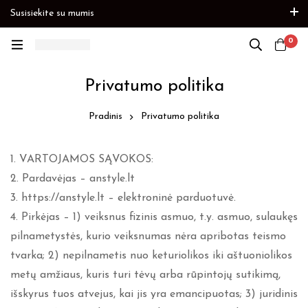
Susisiekite su mumis
Prekių papildymas
Paskubėkite
0
Privatumo politika
Pradinis
Privatumo politika
1. VARTOJAMOS SĄVOKOS:
2. Pardavėjas – anstyle.lt
3. https://anstyle.lt – elektroninė parduotuvė.
4. Pirkėjas – 1) veiksnus fizinis asmuo, t.y. asmuo, sulaukęs
pilnametystės, kurio veiksnumas nėra apribotas teismo
tvarka; 2) nepilnametis nuo keturiolikos iki aštuoniolikos
metų amžiaus, kuris turi tėvų arba rūpintojų sutikimą,
išskyrus tuos atvejus, kai jis yra emancipuotas; 3) juridinis