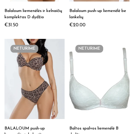
Balaloum liemenėlės ir kelnaičių
Balaloum push-up liemenėlė be
komplektas D dydžio
lankelių
€
31.50
€
20.00
NETURIME
NETURIME
BALALOUM push-up
Baltos spalvos liemenėlė B