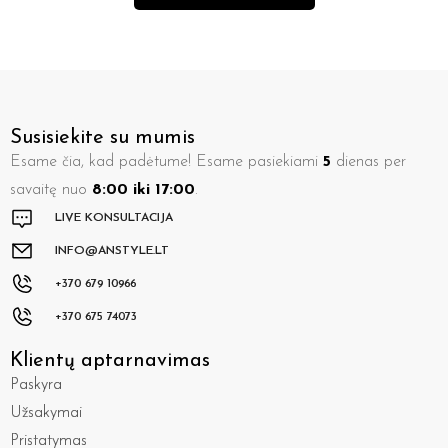
Susisiekite su mumis
Esame čia, kad padėtume! Esame pasiekiami
5
dienas per
savaitę nuo
8:00 iki 17:00
.
LIVE KONSULTACIJA
INFO@ANSTYLE.LT
+370 679 10966
+370 675 74073
Klientų aptarnavimas
Paskyra
Užsakymai
Pristatymas