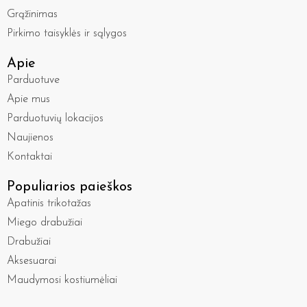
Grąžinimas
Pirkimo taisyklės ir sąlygos
Apie
Parduotuve
Apie mus
Parduotuvių lokacijos
Naujienos
Kontaktai
Populiarios paieškos
Apatinis trikotažas
Miego drabužiai
Drabužiai
Aksesuarai
Maudymosi kostiumėliai