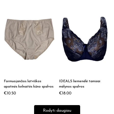
Formuojančios latviškos
IDEALS liemenėlė tamsiai
apatinės kelnaitės kūno spalvos
mėlynos spalvos
€
10.50
€
18.00
Rodyti daugiau