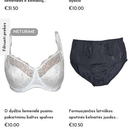
liemenėlės ir kelnaičių
dydžio
komplektas B dydžio
€
31.50
€
10.00
Filtruoti prekes
NETURIME
D dydžio liemenėlė pusiniu
Formuojančios latviškos
pakietinimu baltos spalvos
apatinės kelnaitės juodos
spalvos
€
10.00
€
10.50