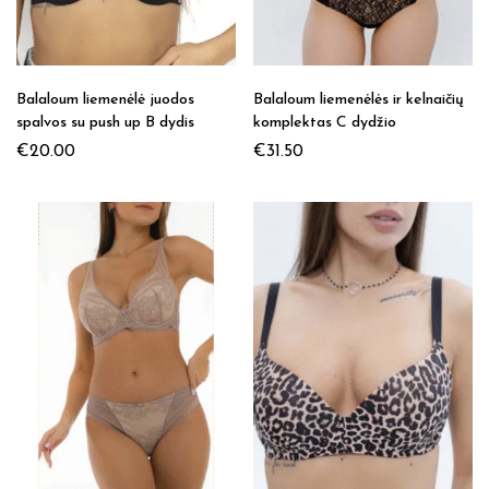
Balaloum liemenėlė juodos
Balaloum liemenėlės ir kelnaičių
spalvos su push up B dydis
komplektas C dydžio
€
20.00
€
31.50