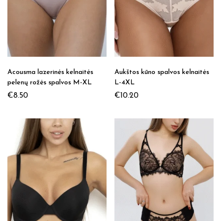
Acousma lazerinės kelnaitės
Aukštos kūno spalvos kelnaitės
pelenų rožės spalvos M-XL
L-4XL
€
8.50
€
10.20