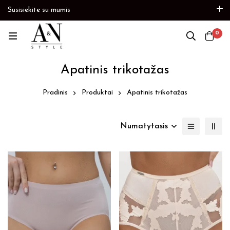
Susisiekite su mumis
Paskubėkite
Prekių papildymas
Paskubėkite
0
Apatinis trikotažas
Pradinis
Produktai
Apatinis trikotažas
Numatytasis