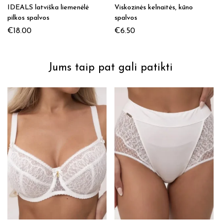
IDEALS latviška liemenėlė
Viskozinės kelnaitės, kūno
pilkos spalvos
spalvos
€
18.00
€
6.50
Jums taip pat gali patikti