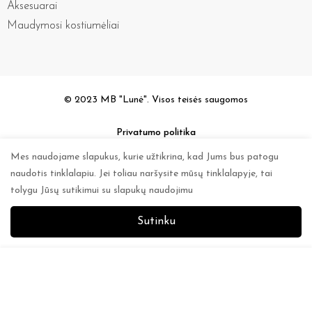
Aksesuarai
Maudymosi kostiumėliai
© 2023 MB "Lunė". Visos teisės saugomos
Privatumo politika
Mes naudojame slapukus, kurie užtikrina, kad Jums bus patogu
naudotis tinklalapiu. Jei toliau naršysite mūsų tinklalapyje, tai
tolygu Jūsų sutikimui su slapukų naudojimu
Sutinku
0
0
Į krepšelį