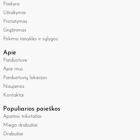
Paskyra
Užsakymai
Pristatymas
Grąžinimas
Pirkimo taisyklės ir sąlygos
Apie
Parduotuve
Apie mus
Parduotuvių lokacijos
Naujienos
Kontaktai
Populiarios paieškos
Apatinis trikotažas
Miego drabužiai
Drabužiai