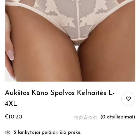
Aukštos Kūno Spalvos Kelnaitės L-
4XL
€
10.20
(0 atsiliepimai)
5
lankytojai peržiūri šia preke.