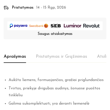
Pristatymas:
14 - 15 Rgp, 2026
Saugus atsiskaitymas
Aprašymas
Pristatymas ir Grąžinimas
Atsili
Aukšto liemens, formuojančios, gražiai priglundančios
Tvirtos, priekyje dvigubas audinys, šonuose puoštos
tinkleliu
Galima sukomplektuoti, yra deranti liemenėlė