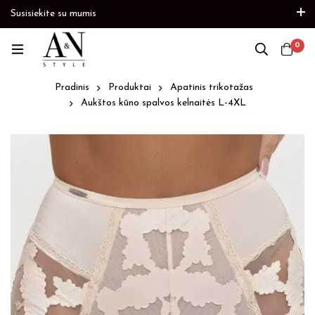
Susisiekite su mumis
Paskubėkite
Prekių papildymas
Paskubėkite
0
Pradinis
Produktai
Apatinis trikotažas
Aukštos kūno spalvos kelnaitės L-4XL