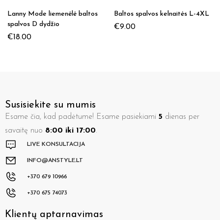
Lanny Mode liemenėlė baltos
Baltos spalvos kelnaitės L-4XL
spalvos D dydžio
€
9.00
€
18.00
Susisiekite su mumis
Esame čia, kad padėtume! Esame pasiekiami
5
dienas per
savaitę nuo
8:00 iki 17:00
.
LIVE KONSULTACIJA
INFO@ANSTYLE.LT
+370 679 10966
+370 675 74073
Klientų aptarnavimas