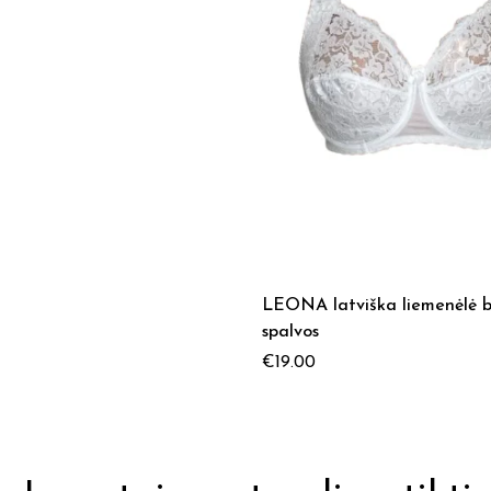
LEONA latviška liemenėlė b
spalvos
€
19.00