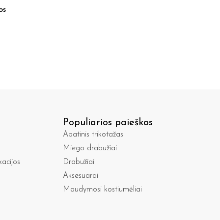
os
Populiarios paieškos
Apatinis trikotažas
Miego drabužiai
kacijos
Drabužiai
Aksesuarai
Maudymosi kostiumėliai