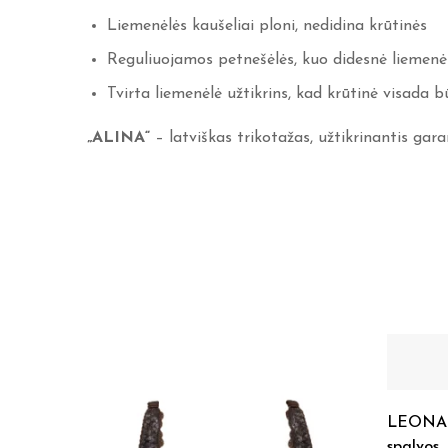
Liemenėlės kaušeliai ploni, nedidina krūtinės
Reguliuojamos petnešėlės, kuo didesnė liemenėl
Tvirta liemenėlė užtikrins, kad krūtinė visada b
„ALINA“
– latviškas trikotažas, užtikrinantis ga
LEONA l
spalvos