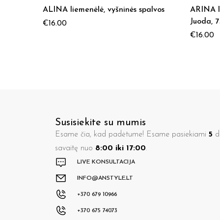
ALINA liemenėlė, vyšninės spalvos
ARINA l
Juoda, 
€
16.00
€
16.00
Susisiekite su mumis
Esame čia, kad padėtume! Esame pasiekiami
5
di
savaitę nuo
8:00 iki 17:00
.
LIVE KONSULTACIJA
INFO@ANSTYLE.LT
+370 679 10966
+370 675 74073