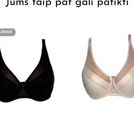
Jums taip pat gali patikti
URIME