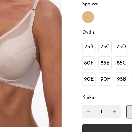
Spalva
:
Dydis
:
75B
75C
75D
80F
85B
85C
90E
90F
95B
Kiekis