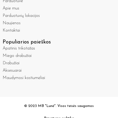
Parduotuve
Apie mus
Parduotuvių lokacijos
Naujienos
Kontaktai
Populiarios paieškos
Apatinis trikotažas
Miego drabužiai
Drabužiai
Aksesuarai
Maudymosi kostiumėliai
© 2023 MB "Lunė". Visos teisės saugomos