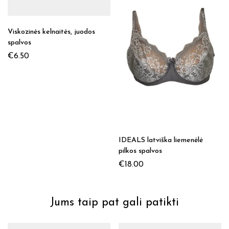
Viskozinės kelnaitės, juodos
spalvos
€
6.50
IDEALS latviška liemenėlė
pilkos spalvos
€
18.00
Jums taip pat gali patikti