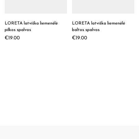
LORETA latviška liemenėlė
LORETA latviška liemenėlė
pilkos spalvos
baltos spalvos
€
19.00
€
19.00