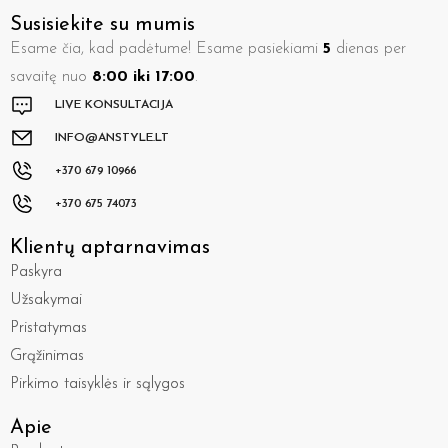
Susisiekite su mumis
Esame čia, kad padėtume! Esame pasiekiami
5
dienas per
savaitę nuo
8:00 iki 17:00
.
LIVE KONSULTACIJA
INFO@ANSTYLE.LT
+370 679 10966
+370 675 74073
Klientų aptarnavimas
Paskyra
Užsakymai
Pristatymas
Grąžinimas
Pirkimo taisyklės ir sąlygos
Apie