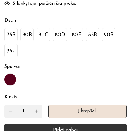
5
lankytojai peržiūri šia preke.
Dydis
:
75B
80B
80C
80D
80F
85B
90B
95C
Spalva
:
Kiekis
Į krepšelį
Pirkti dabar