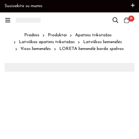
Susisiekite su mumis
bėkite
Prekių papildymas
Paskubėkite
0
Pradinis
Produktai
Apatinis trikotažas
Latviškas apatinis trikotažas
Latviškos liemenėlės
Visos liemenėlės
LORETA liemenėlė bordo spalvos