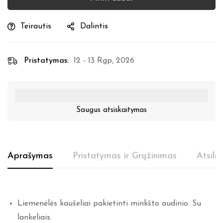
Teirautis
Dalintis
Pristatymas:
12 - 13 Rgp, 2026
Saugus atsiskaitymas
Aprašymas
Pristatymas ir Grąžinimas
Atsili
Liemenėlės kaušeliai pakietinti minkšto audinio. Su
lankeliais.