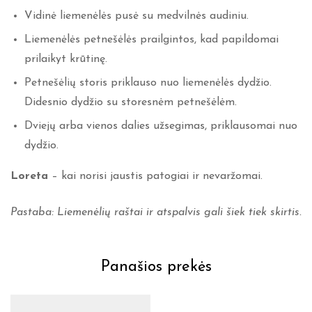
Vidinė liemenėlės pusė su medvilnės audiniu.
Liemenėlės petnešėlės prailgintos, kad papildomai
prilaikyt krūtinę.
Petnešėlių storis priklauso nuo liemenėlės dydžio.
Didesnio dydžio su storesnėm petnešėlėm.
Dviejų arba vienos dalies užsegimas, priklausomai nuo
dydžio.
Loreta
– kai norisi jaustis patogiai ir nevaržomai.
Pastaba: Liemenėlių raštai ir atspalvis gali šiek tiek skirtis.
Panašios prekės