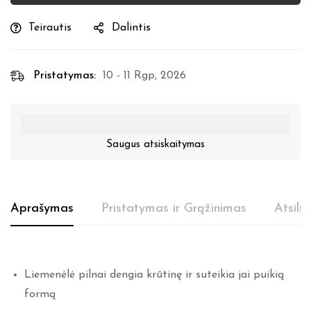
Teirautis
Dalintis
Pristatymas:
10 - 11 Rgp, 2026
Saugus atsiskaitymas
Aprašymas
Pristatymas ir Grąžinimas
Atsili
Liemenėlė pilnai dengia krūtinę ir suteikia jai puikią
formą