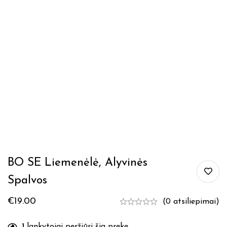
BO SE Liemenėlė, Alyvinės
Spalvos
€
19.00
(0 atsiliepimai)
1
lankytojai peržiūri šia preke.