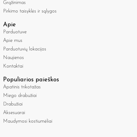
Grąžinimas
Pirkimo taisyklės ir sąlygos
Apie
Parduotuve
Apie mus
Parduotuvių lokacijos
Naujienos
Kontaktai
Populiarios paieškos
Apatinis trikotažas
Miego drabužiai
Drabužiai
Aksesuarai
Maudymosi kostiumėliai