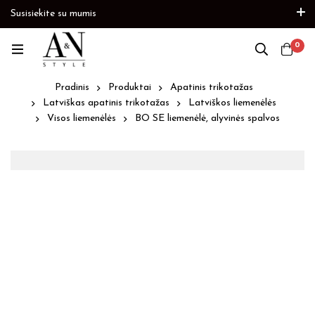
Susisiekite su mumis
kite
Prekių papildymas
Paskubėkite
0
Pradinis
Produktai
Apatinis trikotažas
Latviškas apatinis trikotažas
Latviškos liemenėlės
Visos liemenėlės
BO SE liemenėlė, alyvinės spalvos