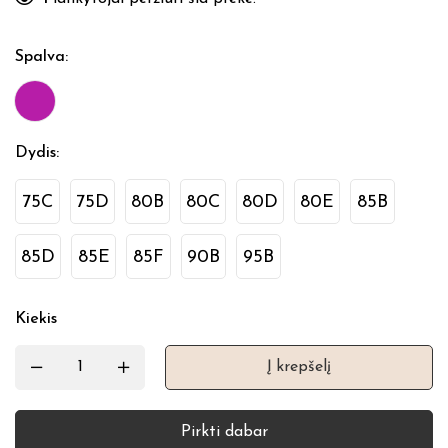
Spalva
:
Dydis
:
75C
75D
80B
80C
80D
80E
85B
85D
85E
85F
90B
95B
Kiekis
Į krepšelį
Pirkti dabar