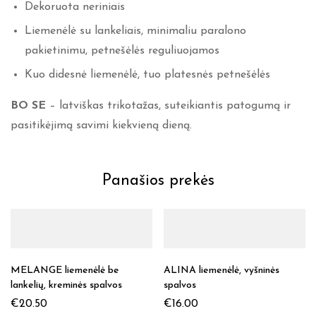
Dekoruota neriniais
Liemenėlė su lankeliais, minimaliu paralono
pakietinimu, petnešėlės reguliuojamos
Kuo didesnė liemenėlė, tuo platesnės petnešėlės
BO SE
– latviškas trikotažas, suteikiantis patogumą ir
pasitikėjimą savimi kiekvieną dieną.
Panašios prekės
MELANGE liemenėlė be
ALINA liemenėlė, vyšninės
lankelių, kreminės spalvos
spalvos
€
20.50
€
16.00