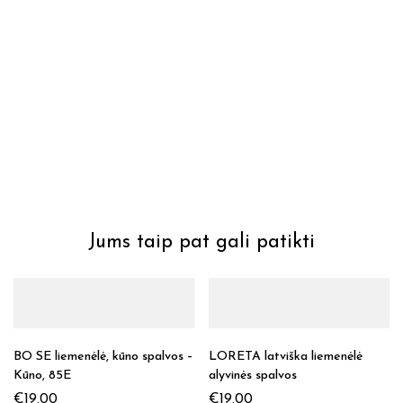
Jums taip pat gali patikti
BO SE liemenėlė, kūno spalvos –
LORETA latviška liemenėlė
Kūno, 85E
alyvinės spalvos
€
19.00
€
19.00