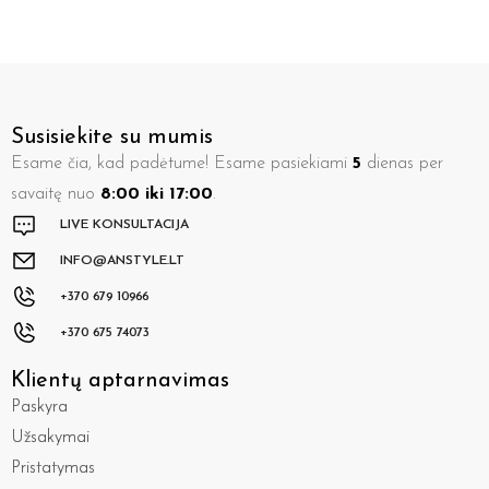
Susisiekite su mumis
Esame čia, kad padėtume! Esame pasiekiami
5
dienas per
savaitę nuo
8:00 iki 17:00
.
LIVE KONSULTACIJA
INFO@ANSTYLE.LT
+370 679 10966
+370 675 74073
Klientų aptarnavimas
Paskyra
Užsakymai
Pristatymas