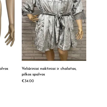
alvos
Veliūriniai naktiniai ir chalatas,
LEONA l
pilkos spalvos
spalvos
€
34.00
€
19.00