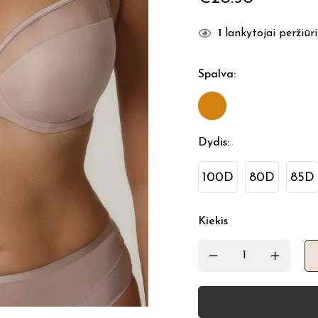
1
lankytojai peržiūri
Spalva
:
Dydis
:
100D
80D
85D
Kiekis