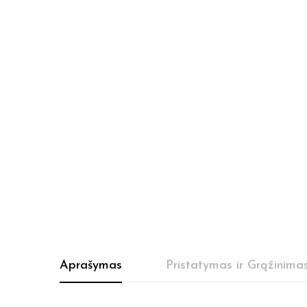
Aprašymas
Pristatymas ir Grąžinima