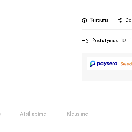
Teirautis
Dal
Pristatymas:
10 - 
s
Atsiliepimai
Klausimai