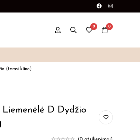
0
0
io (tamsi kūno)
Liemenėlė D Dydžio
)
(0 atsiliepimai)