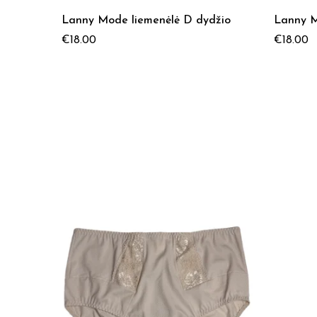
Lanny Mode liemenėlė D dydžio
Lanny M
€
18.00
€
18.00