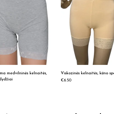
ma medvilninės kelnaitės,
Viskozinės kelnaitės, kūno sp
dydžiai
€
6.50