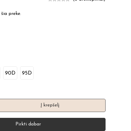
 šia preke.
90D
95D
Į krepšelį
Pirkti dabar