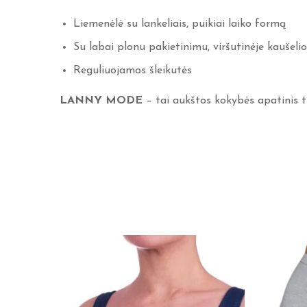
Liemenėlė su lankeliais, puikiai laiko formą
Su labai plonu pakietinimu, viršutinėje kaušelio 
Reguliuojamos šleikutės
LANNY MODE
– tai aukštos kokybės apatinis t