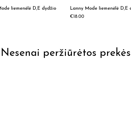
ode liemenėlė D,E dydžio
Lanny Mode liemenėlė D,E 
€
18.00
Nesenai peržiūrėtos prekės