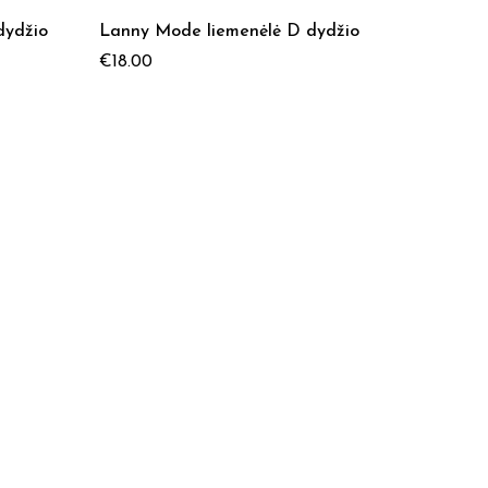
dydžio
Lanny Mode liemenėlė D dydžio
€
18.00