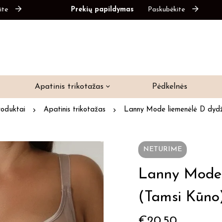
Prekių papildymas
Paskubėkite
Apatinis trikotažas
Pėdkelnės
roduktai
Apatinis trikotažas
Lanny Mode liemenėlė D dydž
NETURIME
Lanny Mode 
(tamsi Kūno
€
20.50