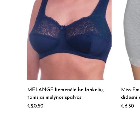
MELANGE liemenėlė be lankelių,
Miss Em
tamsiai mėlynos spalvos
didesni 
€
20.50
€
6.50