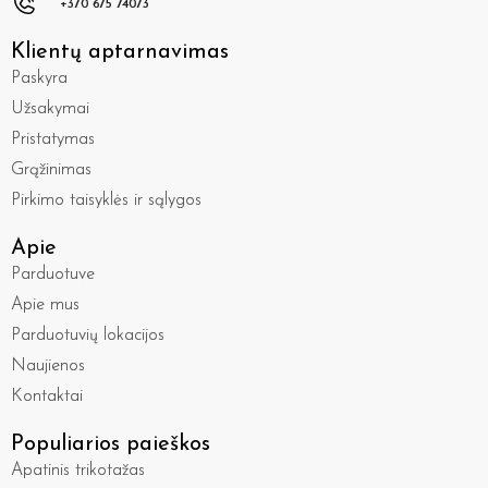
+370 675 74073
Klientų aptarnavimas
Paskyra
Užsakymai
Pristatymas
Grąžinimas
Pirkimo taisyklės ir sąlygos
Apie
Parduotuve
Apie mus
Parduotuvių lokacijos
Naujienos
Kontaktai
Populiarios paieškos
Apatinis trikotažas