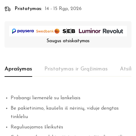
Pristatymas:
14 - 15 Rgp, 2026
Saugus atsiskaitymas
Aprašymas
Pristatymas ir Grąžinimas
Atsili
Prabangi liemenėlė su lankeliais
Be pakietinimo, kaušelis iš nėrinių, viduje dengtas
tinkleliu
Reguliuojamos šleikutės