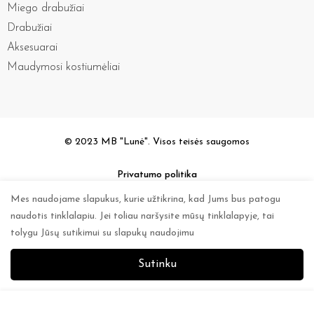
Miego drabužiai
Drabužiai
Aksesuarai
Maudymosi kostiumėliai
© 2023 MB "Lunė". Visos teisės saugomos
Privatumo politika
Mes naudojame slapukus, kurie užtikrina, kad Jums bus patogu
naudotis tinklalapiu. Jei toliau naršysite mūsų tinklalapyje, tai
tolygu Jūsų sutikimui su slapukų naudojimu
Sutinku
0
0