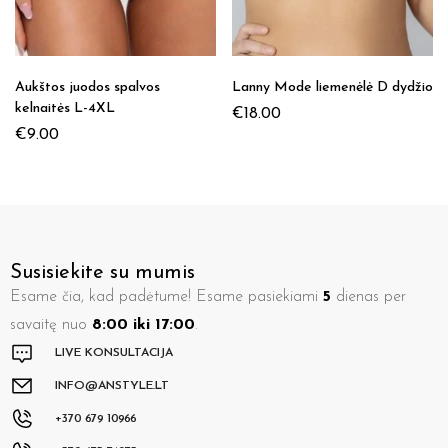
Aukštos juodos spalvos
Lanny Mode liemenėlė D dydžio
kelnaitės L-4XL
€
18.00
€
9.00
Susisiekite su mumis
Esame čia, kad padėtume! Esame pasiekiami
5
dienas per
savaitę nuo
8:00 iki 17:00
.
LIVE KONSULTACIJA
INFO@ANSTYLE.LT
+370 679 10966