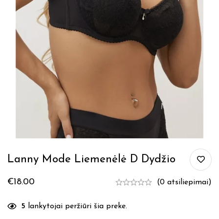
Lanny Mode Liemenėlė D Dydžio
€
18.00
(0 atsiliepimai)
5
lankytojai peržiūri šia preke.