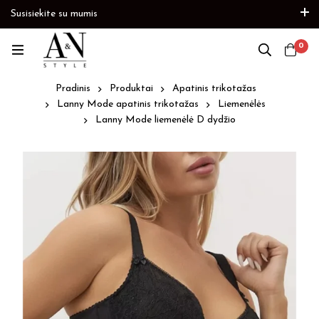
Susisiekite su mumis
Paskubėkite
Prekių papildymas
Paskubėkite
0
Pradinis
Produktai
Apatinis trikotažas
Lanny Mode apatinis trikotažas
Liemenėlės
Lanny Mode liemenėlė D dydžio