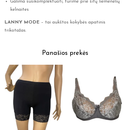
Galima susikomplektuoti, turime prie šitų liemenėlių
kelnaites
LANNY MODE
– tai aukštos kokybės apatinis
trikotažas.
Panašios prekės