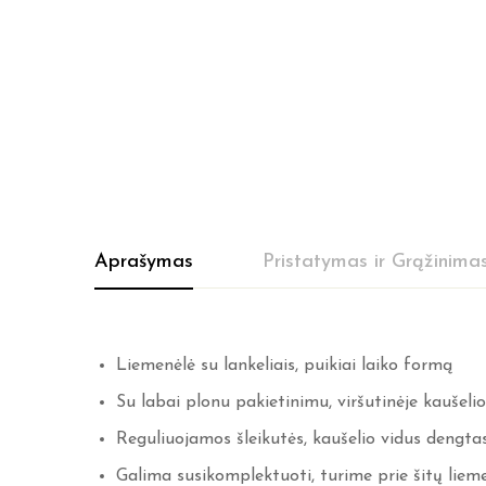
Aprašymas
Pristatymas ir Grąžinima
Liemenėlė su lankeliais, puikiai laiko formą
Su labai plonu pakietinimu, viršutinėje kaušelio 
Reguliuojamos šleikutės, kaušelio vidus dengta
Galima susikomplektuoti, turime prie šitų lieme