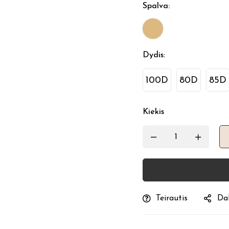
Spalva
:
Dydis
:
100D
80D
85D
Kiekis
Teirautis
Dal