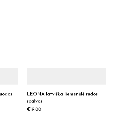
juodos
LEONA latviška liemenėlė rudos
spalvos
€
19.00