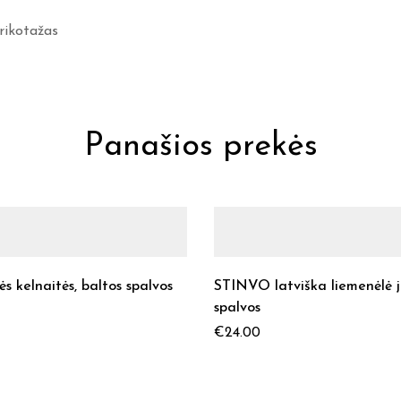
rikotažas
Panašios prekės
ės kelnaitės, baltos spalvos
STINVO latviška liemenėlė 
spalvos
€
24.00