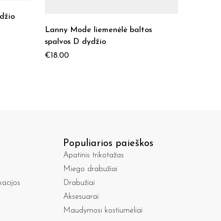
džio
Lanny Mode liemenėlė baltos
spalvos D dydžio
€
18.00
Populiarios paieškos
Apatinis trikotažas
Miego drabužiai
kacijos
Drabužiai
Aksesuarai
Maudymosi kostiumėliai