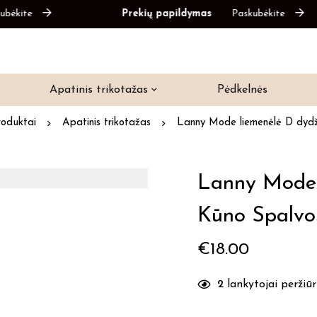
ite
Prekių papildymas
Paskubėkite
Apatinis trikotažas
Pėdkelnės
roduktai
Apatinis trikotažas
Lanny Mode liemenėlė D dydž
Lanny Mode 
Kūno Spalvo
€
18.00
2
lankytojai peržiūri