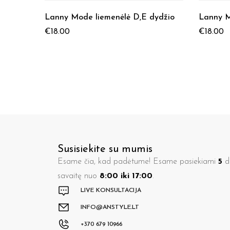
Lanny Mode liemenėlė D,E dydžio
Lanny M
€
18.00
€
18.00
Susisiekite su mumis
Esame čia, kad padėtume! Esame pasiekiami
5
di
savaitę nuo
8:00 iki 17:00
.
LIVE KONSULTACIJA
INFO@ANSTYLE.LT
+370 679 10966