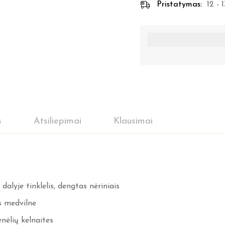
Pristatymas:
12 - 
s
Atsiliepimai
Klausimai
dalyje tinklelis, dengtas nėriniais
s medvilne
nėlių kelnaites