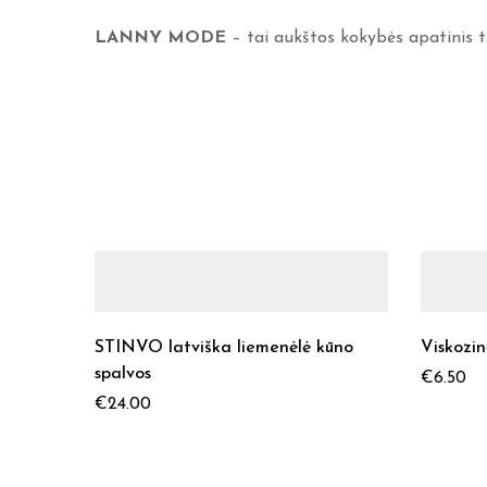
LANNY MODE
– tai aukštos kokybės apatinis t
STINVO latviška liemenėlė kūno
Viskozin
spalvos
€
6.50
€
24.00