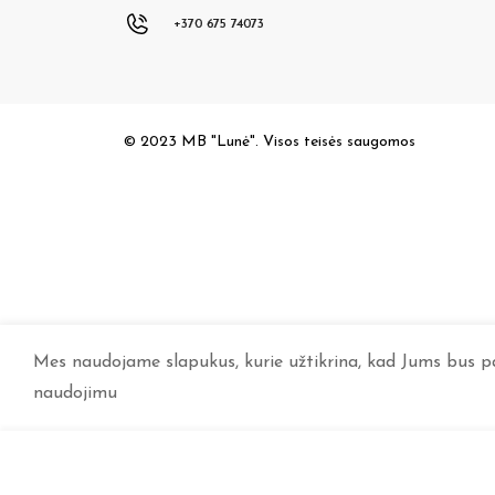
+370 675 74073
© 2023 MB "Lunė". Visos teisės saugomos
Mes naudojame slapukus, kurie užtikrina, kad Jums bus pat
naudojimu