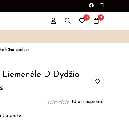
0
0
io kūno spalvos
Liemenėlė D Dydžio
s
(0 atsiliepimai)
 šia preke.