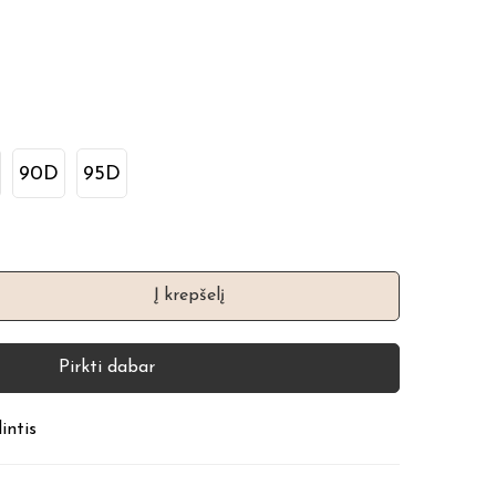
90D
95D
Į krepšelį
Pirkti dabar
intis