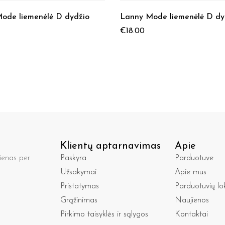
ode liemenėlė D dydžio
Lanny Mode liemenėlė D dy
€
18.00
Klientų aptarnavimas
Apie
enas per
Paskyra
Parduotuve
Užsakymai
Apie mus
Pristatymas
Parduotuvių lo
Grąžinimas
Naujienos
Pirkimo taisyklės ir sąlygos
Kontaktai