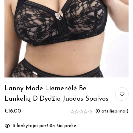
Lanny Mode Liemenėlė Be
Lankelių D Dydžio Juodos Spalvos
€
16.00
(0 atsiliepimai)
3
lankytojai peržiūri šia preke.