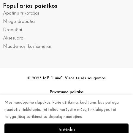
Populiarios paieškos
Apatinis trikotažas
Miego drabužiai
Drabužiai
Aksesuarai
Maudymosi kostiumėliai
© 2023 MB "Lunė". Visos teisės saugomos
Privatumo politika
Mes naudojame slapukus, kurie užtikrina, kad Jums bus patogu
naudotis tinklalapiu. Jei toliau naršysite mūsų tinklalapyje, tai
tolygu Jūsų sutikimui su slapukų naudojimu
Sutinku
0
0