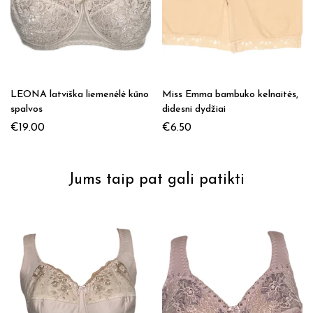
LEONA latviška liemenėlė kūno
Miss Emma bambuko kelnaitės,
spalvos
didesni dydžiai
€
19.00
€
6.50
Jums taip pat gali patikti