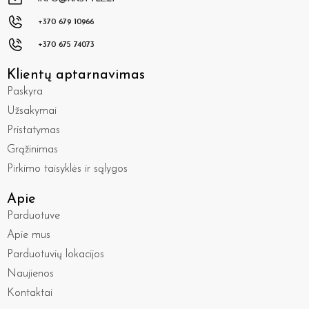
+370 679 10966
+370 675 74073
Klientų aptarnavimas
Paskyra
Užsakymai
Pristatymas
Grąžinimas
Pirkimo taisyklės ir sąlygos
Apie
Parduotuve
Apie mus
Parduotuvių lokacijos
Naujienos
Kontaktai