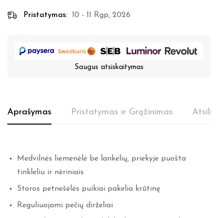
Pristatymas:
10 - 11 Rgp, 2026
Saugus atsiskaitymas
Aprašymas
Pristatymas ir Grąžinimas
Atsili
Medvilnės liemenėlė be lankelių, priekyje puošta
tinkleliu ir nėriniais
Storos petnešėlės puikiai pakelia krūtinę
Reguliuojami pečių dirželiai