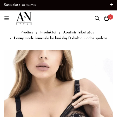
Susisiekite su mumis
kite
Prekių papildymas
Paskubėkite
0
Pradinis
Produktai
Apatinis trikotažas
Lanny mode liemenėlė be lankelių D dydžio juodos spalvos