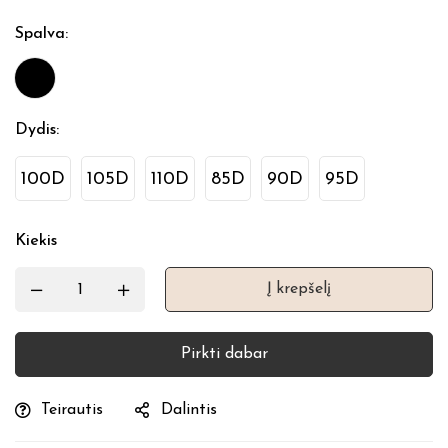
Spalva
:
Dydis
:
100D
105D
110D
85D
90D
95D
Kiekis
Į krepšelį
Pirkti dabar
Teirautis
Dalintis