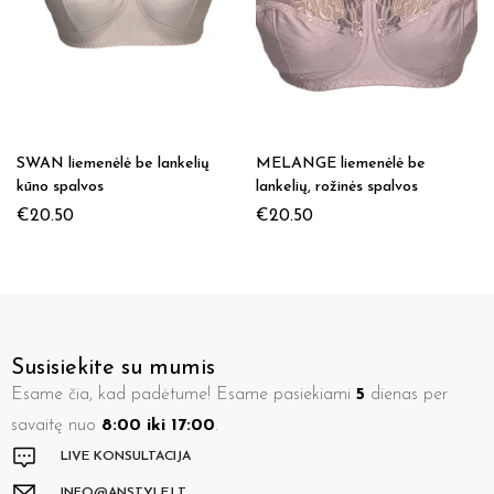
SWAN liemenėlė be lankelių
MELANGE liemenėlė be
kūno spalvos
lankelių, rožinės spalvos
€
20.50
€
20.50
Susisiekite su mumis
Esame čia, kad padėtume! Esame pasiekiami
5
dienas per
savaitę nuo
8:00 iki 17:00
.
LIVE KONSULTACIJA
INFO@ANSTYLE.LT