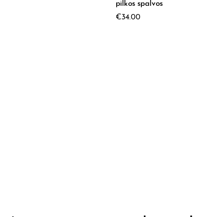
pilkos spalvos
€
34.00