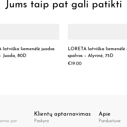
Jums taip pat gali patikti
latviška liemenėlė juodos
LORETA latviška liemenėlė 
 – Juoda, 80D
spalvos – Alyvinė, 75D
€
19.00
Klientų aptarnavimas
Apie
enas per
Paskyra
Parduotuve