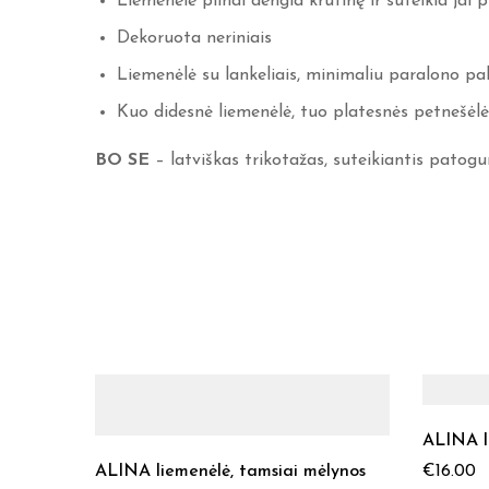
Liemenėlė pilnai dengia krūtinę ir suteikia jai 
Dekoruota neriniais
Liemenėlė su lankeliais, minimaliu paralono pa
Kuo didesnė liemenėlė, tuo platesnės petnešėlė
BO SE
– latviškas trikotažas, suteikiantis patogu
ALINA li
ALINA liemenėlė, tamsiai mėlynos
€
16.00