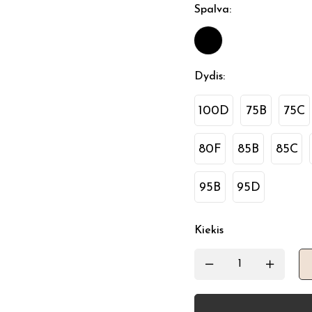
Spalva
:
Dydis
:
100D
75B
75C
80F
85B
85C
95B
95D
Kiekis