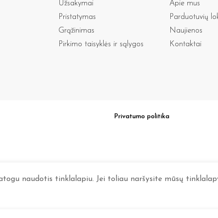
Užsakymai
Apie mus
Pristatymas
Parduotuvių lo
Grąžinimas
Naujienos
Pirkimo taisyklės ir sąlygos
Kontaktai
Privatumo politika
ogu naudotis tinklalapiu. Jei toliau naršysite mūsų tinklalapy