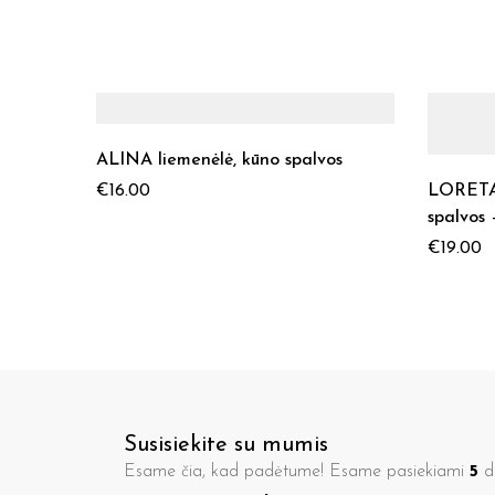
ALINA liemenėlė, kūno spalvos
LORETA 
€
16.00
spalvos
€
19.00
Susisiekite su mumis
Esame čia, kad padėtume! Esame pasiekiami
5
di