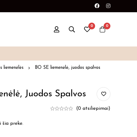
0
0
s liemenėlės
BO SE liemenėlė, juodos spalvos
nėlė, Juodos Spalvos
(0 atsiliepimai)
 šia preke.