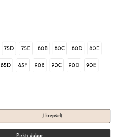
75D
75E
80B
80C
80D
80E
85D
85F
90B
90C
90D
90E
Į krepšelį
Pirkti dabar