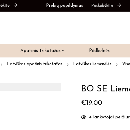
te
Prekių papildymas
Paskubėkite
Apatinis trikotažas
Pėdkelnės
Latviškas apatinis trikotažas
Latviškos liemenėlės
Viso
BO SE Lieme
€
19.00
4
lankytojai peržiūri