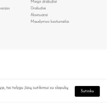
Miego drabužiai
kacijos
Drabužiai
Aksesuarai
Maudymosi kostiumėliai
je, tai tolygu Jūsų sutikimui su slapukų
Sutinku