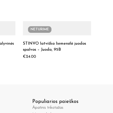
NETURIME
alyvinės
STINVO latviška liemenėlė juodos
spalvos – Juoda, 95B
€
24.00
Populiarios paieškos
Apatinis trikotažas