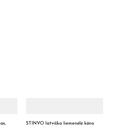
as,
STINVO latviška liemenėlė kūno