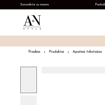
Paskubėkite
Susisiekite su mumis
Prekių papildymas
Paskubėki
Pradinis
Produktai
Apatinis trikotažas