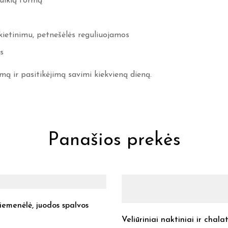
puikią formą
kietinimu, petnešėlės reguliuojamos
s
mą ir pasitikėjimą savimi kiekvieną dieną.
Panašios prekės
emenėlė, juodos spalvos
Veliūriniai naktiniai ir chalat