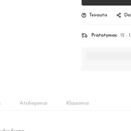
Teirautis
Dal
Pristatymas:
12 - 
s
Atsiliepimai
Klausimai