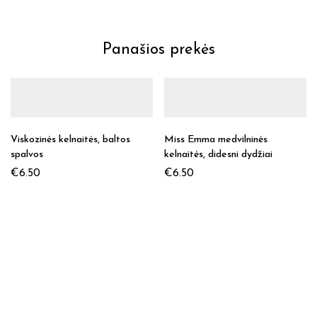
Panašios prekės
Viskozinės kelnaitės, baltos
Miss Emma medvilninės
spalvos
kelnaitės, didesni dydžiai
€
6.50
€
6.50