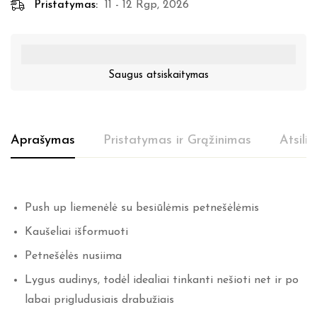
Pristatymas:
11 - 12 Rgp, 2026
Saugus atsiskaitymas
Aprašymas
Pristatymas ir Grąžinimas
Atsili
Push up liemenėlė su besiūlėmis petnešėlėmis
Kaušeliai išformuoti
Petnešėlės nusiima
Lygus audinys, todėl idealiai tinkanti nešioti net ir po
labai prigludusiais drabužiais