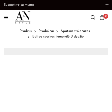
Susisiekite su mumis
ėkite
Prekių papildymas
Paskubėkite
0
Pradinis
Produktai
Apatinis trikotažas
Baltos spalvos liemenėlė B dydžio