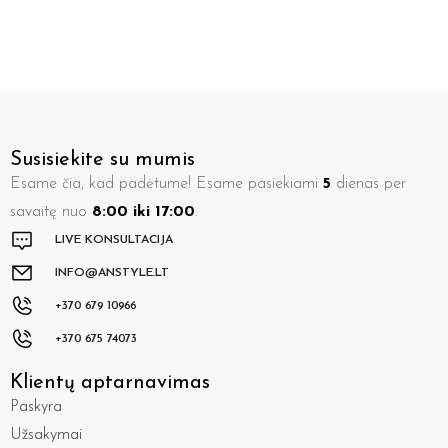
Susisiekite su mumis
Esame čia, kad padėtume! Esame pasiekiami
5
dienas per
savaitę nuo
8:00 iki 17:00
.
LIVE KONSULTACIJA
INFO@ANSTYLE.LT
+370 679 10966
+370 675 74073
Klientų aptarnavimas
Paskyra
Užsakymai