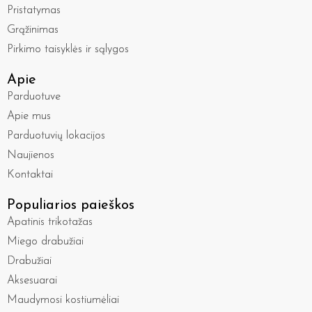
Pristatymas
Grąžinimas
Pirkimo taisyklės ir sąlygos
Apie
Parduotuve
Apie mus
Parduotuvių lokacijos
Naujienos
Kontaktai
Populiarios paieškos
Apatinis trikotažas
Miego drabužiai
Drabužiai
Aksesuarai
Maudymosi kostiumėliai