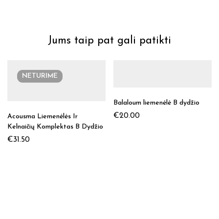
Jums taip pat gali patikti
NETURIME
Balaloum liemenėlė B dydžio
€
20.00
Acousma Liemenėlės Ir
Kelnaičių Komplektas B Dydžio
€
31.50