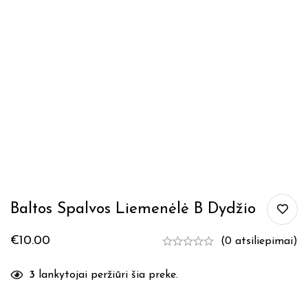
Baltos Spalvos Liemenėlė B Dydžio
€
10.00
(0 atsiliepimai)
3
lankytojai peržiūri šia preke.