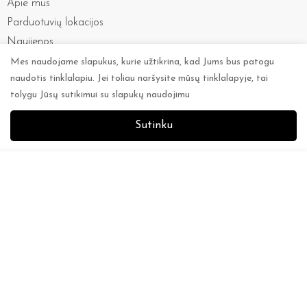
Apie
Parduotuve
Apie mus
Mes naudojame slapukus, kurie užtikrina, kad Jums bus patogu
Parduotuvių lokacijos
naudotis tinklalapiu. Jei toliau naršysite mūsų tinklalapyje, tai
tolygu Jūsų sutikimui su slapukų naudojimu
Naujienos
Kontaktai
Sutinku
0
0
Populiarios paieškos
Apatinis trikotažas
Į krepšelį
Miego drabužiai
Drabužiai
Aksesuarai
Maudymosi kostiumėliai