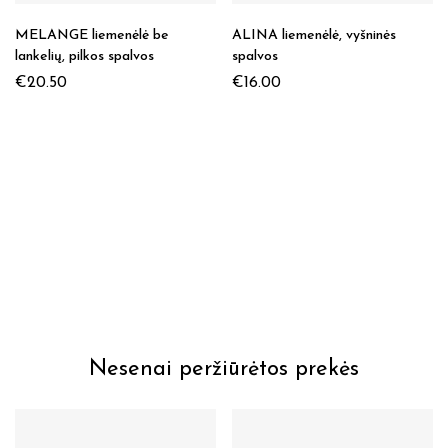
MELANGE liemenėlė be
ALINA liemenėlė, vyšninės
lankelių, pilkos spalvos
spalvos
€
20.50
€
16.00