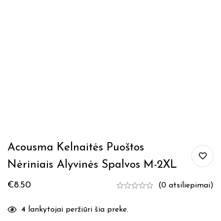
Acousma Kelnaitės Puoštos
Nėriniais Alyvinės Spalvos M-2XL
€
8.50
(0 atsiliepimai)
4
lankytojai peržiūri šia preke.