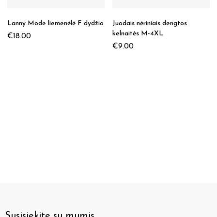
Nesenai peržiūrėtos prekės
Lanny Mode liemenėlė F dydžio
Juodais nėriniais dengtos
kelnaitės M-4XL
€
18.00
€
9.00