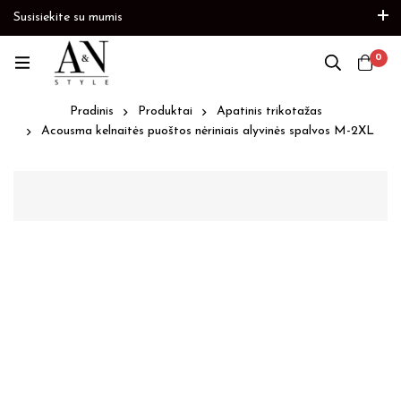
Susisiekite su mumis
e
Prekių papildymas
Paskubėkite
0
Pradinis
Produktai
Apatinis trikotažas
Acousma kelnaitės puoštos nėriniais alyvinės spalvos M-2XL