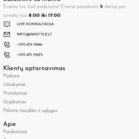
Susisiekite su mumis
Esame čia, kad padėtume! Esame pasiekiami
5
dienas per
savaitę nuo
8:00 iki 17:00
.
LIVE KONSULTACIJA
INFO@ANSTYLE.LT
+370 679 10966
+370 675 74073
Klientų aptarnavimas
Paskyra
Užsakymai
Pristatymas
Grąžinimas
Pirkimo taisyklės ir sąlygos