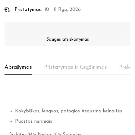
Pristatymas:
10 - 11 Rgp, 2026
Saugus atsiskaitymas
Aprašymas
Pristatymas ir Grąžinimas
Prekės
Kokybiškos, lengvos, patogios Asousma kelnaitės
Puoštos nėriniais
Sudėtis: 84% Nylon, 16% Spandex