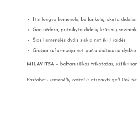
Itin lengva liemenėlė, be lankelių, skirta didel
Gan uždara, pritaikyta didelių krūtinių savinin
Šios liemenėlės dydis siekia net iki J raidės
Gražiai suformuoja net pačio didžiausio dydžio
MILAVITSA
– baltarusiškas trikotažas, užtikrin
Pastaba: Liemenėlių raštai ir atspalvis gali šiek tiek