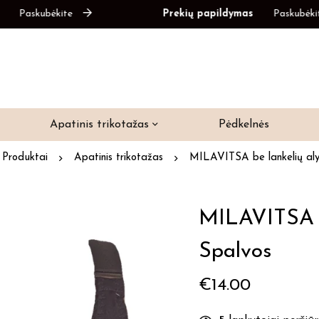
skubėkite
Prekių papildymas
Paskubėkite
Apatinis trikotažas
Pėdkelnės
Produktai
Apatinis trikotažas
MILAVITSA be lankelių aly
MILAVITSA B
Spalvos
€
14.00