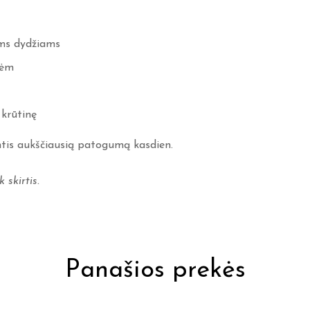
iems dydžiams
kėm
 krūtinę
antis aukščiausią patogumą kasdien.
 skirtis.
Panašios prekės