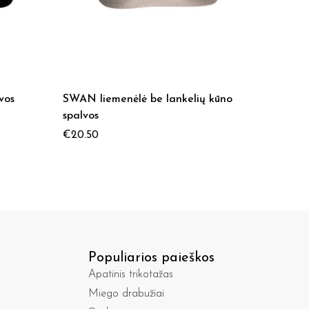
vos
SWAN liemenėlė be lankelių kūno
MELANG
spalvos
bordo s
€
20.50
€
20.50
Populiarios paieškos
Apatinis trikotažas
Miego drabužiai