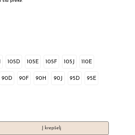
 šia preke.
J
105D
105E
105F
105J
110E
90D
90F
90H
90J
95D
95E
Į krepšelį