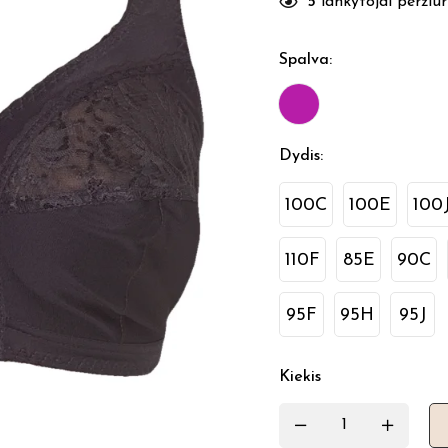
5
lankytojai peržiūri
Spalva
:
Dydis
:
100C
100E
100
110F
85E
90C
95F
95H
95J
Kiekis