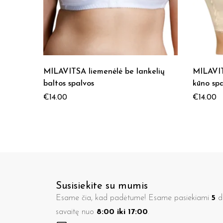
MILAVITSA liemenėlė be lankelių
MILAVIT
baltos spalvos
kūno spa
€
14.00
€
14.00
Susisiekite su mumis
Esame čia, kad padėtume! Esame pasiekiami
5
di
savaitę nuo
8:00 iki 17:00
.