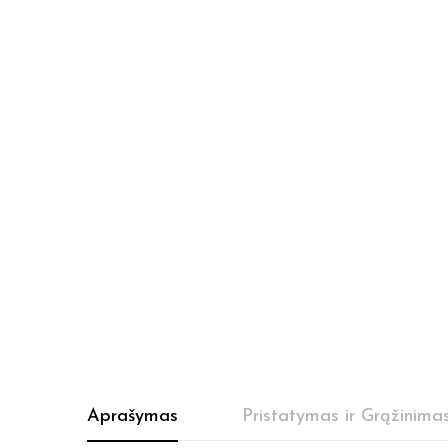
Aprašymas
Pristatymas ir Grąžinima