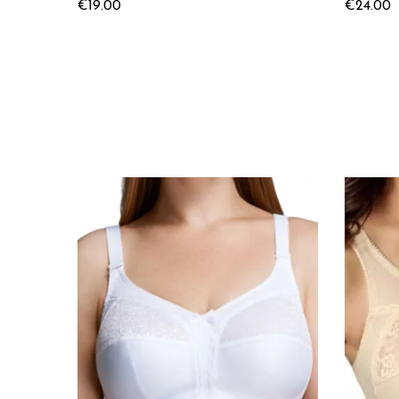
€
19.00
€
24.00