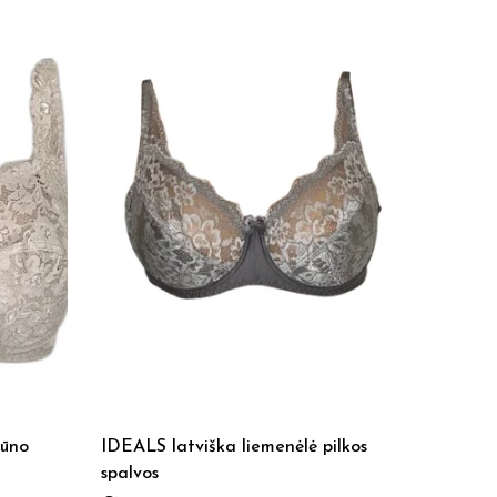
kūno
IDEALS latviška liemenėlė pilkos
MELANG
spalvos
pilkos s