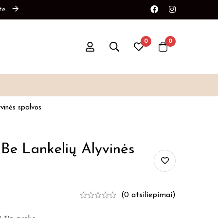
0
0
vinės spalvos
e Lankelių Alyvinės
(0 atsiliepimai)