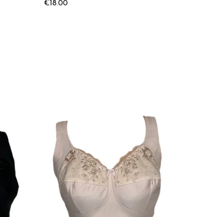
€
18.00
€
20.50