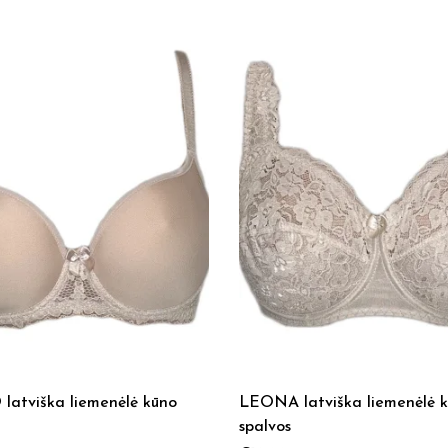
latviška liemenėlė kūno
LEONA latviška liemenėlė 
spalvos