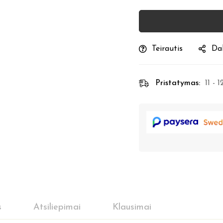
Teirautis
Dal
Pristatymas:
11 - 
s
Atsiliepimai
Klausimai