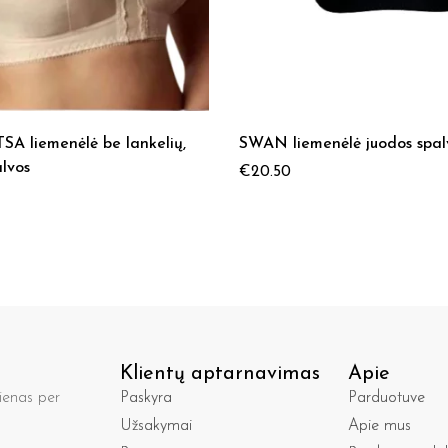
SA liemenėlė be lankelių,
SWAN liemenėlė juodos spal
lvos
€
20.50
Klientų aptarnavimas
Apie
enas per
Paskyra
Parduotuve
Užsakymai
Apie mus