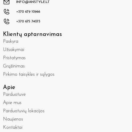
INFO@ANSTYLE.LT
+370 679 10966
+370 675 74073
Klientų aptarnavimas
Paskyra
Užsakymai
Pristatymas
Grąžinimas
Pirkimo taisyklės ir sąlygos
Apie
Parduotuve
Apie mus
Parduotuvių lokacijos
Naujienos
Kontaktai