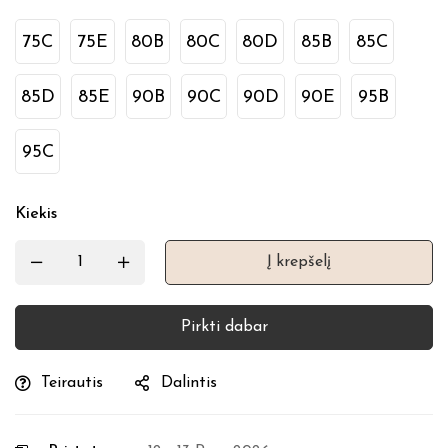
75C
75E
80B
80C
80D
85B
85C
85D
85E
90B
90C
90D
90E
95B
95C
Kiekis
Į krepšelį
Pirkti dabar
Teirautis
Dalintis