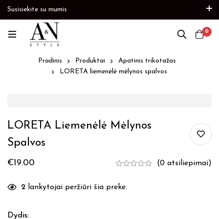
Susisiekite su mumis
s
Paskubėkite
Prekių papildymas
Paskubėkite
0
Pradinis
Produktai
Apatinis trikotažas
LORETA liemenėlė mėlynos spalvos
LORETA Liemenėlė Mėlynos
Spalvos
€
19.00
(0 atsiliepimai)
2
lankytojai peržiūri šia preke.
Dydis
: