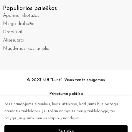
Populiarios paieškos
Apatinis trikotažas
Miego drabužiai
Drabužiai
Aksesuarai
Maudymosi kostiumėliai
© 2023 MB "Lunė". Visos teisės saugomos
Privatumo politika
Mes naudojame slapukus, kurie užtikrina, kad Jums bus patogu
naudotis tinklalapiu. Jei toliau naršysite mūsų tinklalapyje, tai
tolygu Jūsų sutikimui su slapukų naudojimu
Sutinku
0
0