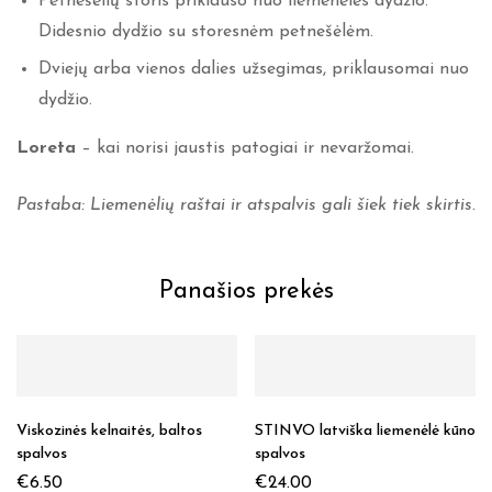
Petnešėlių storis priklauso nuo liemenėlės dydžio.
Didesnio dydžio su storesnėm petnešėlėm.
Dviejų arba vienos dalies užsegimas, priklausomai nuo
dydžio.
Loreta
– kai norisi jaustis patogiai ir nevaržomai.
Pastaba: Liemenėlių raštai ir atspalvis gali šiek tiek skirtis.
Panašios prekės
Viskozinės kelnaitės, baltos
STINVO latviška liemenėlė kūno
spalvos
spalvos
€
6.50
€
24.00