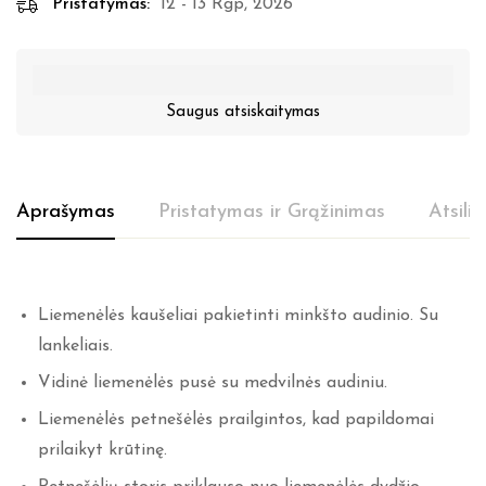
Pristatymas:
12 - 13 Rgp, 2026
Saugus atsiskaitymas
Aprašymas
Pristatymas ir Grąžinimas
Atsili
Liemenėlės kaušeliai pakietinti minkšto audinio. Su
lankeliais.
Vidinė liemenėlės pusė su medvilnės audiniu.
Liemenėlės petnešėlės prailgintos, kad papildomai
prilaikyt krūtinę.