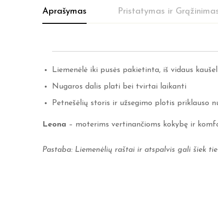
Aprašymas
Pristatymas ir Grąžinima
Liemenėlė iki pusės pakietinta, iš vidaus kaušel
Nugaros dalis plati bei tvirtai laikanti
Petnešėlių storis ir užsegimo plotis priklauso n
Leona
– moterims vertinančioms kokybę ir komfo
Pastaba: Liemenėlių raštai ir atspalvis gali šiek tiek