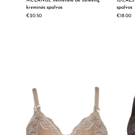
MELANGE liemenėlė be lankelių,
IDEALS 
kreminės spalvos
spalvos
€
20.50
€
18.00