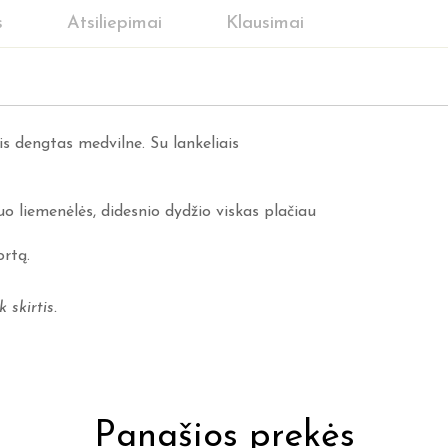
s
Atsiliepimai
Klausimai
is dengtas medvilne. Su lankeliais
uo liemenėlės, didesnio dydžio viskas plačiau
rtą.
 skirtis.
Panašios prekės