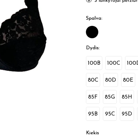
3
lankytojai peržiūri
Spalva
:
Dydis
:
100B
100C
100
80C
80D
80E
85F
85G
85H
95B
95C
95D
Kiekis