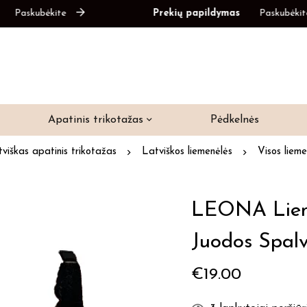
kubėkite
Prekių papildymas
Paskubėkite
Apatinis trikotažas
Pėdkelnės
viškas apatinis trikotažas
Latviškos liemenėlės
Visos lieme
LEONA Lieme
Juodos Spal
€
19.00