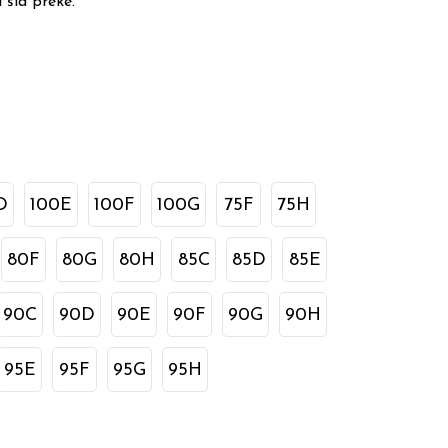
 šia preke.
D
100E
100F
100G
75F
75H
80F
80G
80H
85C
85D
85E
90C
90D
90E
90F
90G
90H
95E
95F
95G
95H