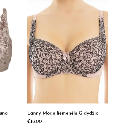
kūno
Lanny Mode liemenėlė G dydžio
Lanny 
€
18.00
€
18.00