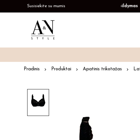
ldymas
Paskubėkite
Susisiekite su mumis
Prekių papildymas
Pas
Pradinis
Produktai
Apatinis trikotažas
Lat