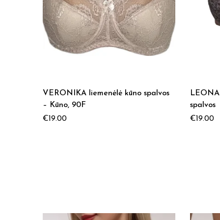
VERONIKA liemenėlė kūno spalvos
LEONA l
– Kūno, 90F
spalvos
€
19.00
€
19.00