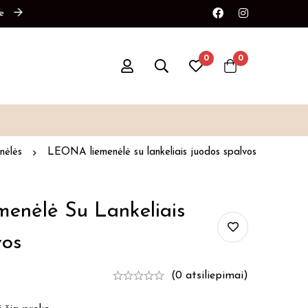
0
0
nėlės
LEONA liemenėlė su lankeliais juodos spalvos
nėlė Su Lankeliais
vos
(0 atsiliepimai)