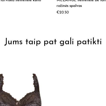
latviška liemenėlė kūno
MELANGE liemenėlė be lank
rožinės spalvos
€
20.50
Jums taip pat gali patikti