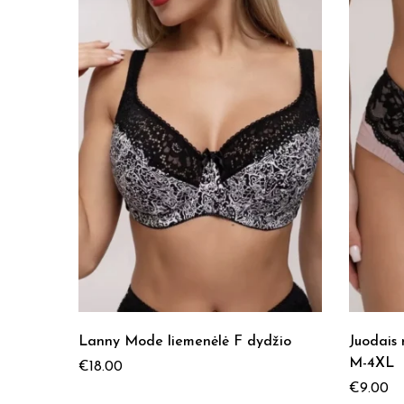
Lanny Mode liemenėlė F dydžio
Juodais 
M-4XL
€
18.00
€
9.00