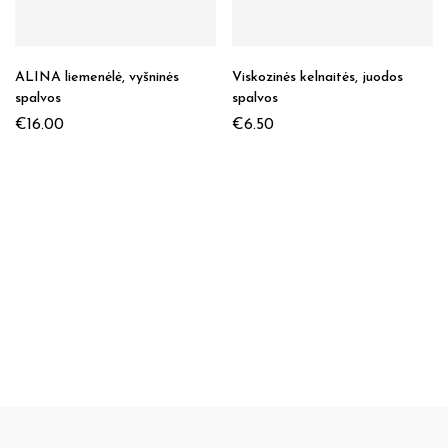
ALINA liemenėlė, vyšninės
Viskozinės kelnaitės, juodos
spalvos
spalvos
€
16.00
€
6.50