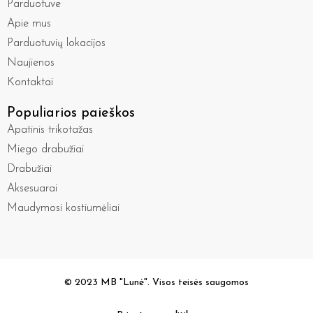
Parduotuve
Apie mus
Parduotuvių lokacijos
Naujienos
Kontaktai
Populiarios paieškos
Apatinis trikotažas
Miego drabužiai
Drabužiai
Aksesuarai
Maudymosi kostiumėliai
© 2023 MB "Lunė". Visos teisės saugomos