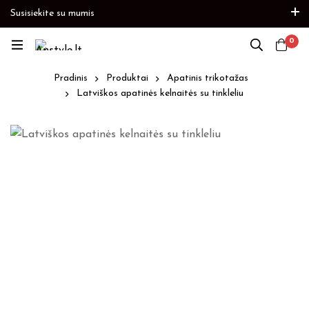
Susisiekite su mumis
as
Paskubėkite
Prekių papildymas
Paskubėkite
0
Pradinis
Produktai
Apatinis trikotažas
Latviškos apatinės kelnaitės su tinkleliu