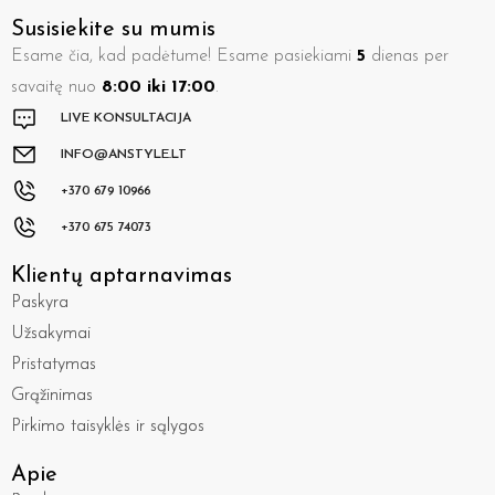
Susisiekite su mumis
Esame čia, kad padėtume! Esame pasiekiami
5
dienas per
savaitę nuo
8:00 iki 17:00
.
LIVE KONSULTACIJA
INFO@ANSTYLE.LT
+370 679 10966
+370 675 74073
Klientų aptarnavimas
Paskyra
Užsakymai
Pristatymas
Grąžinimas
Pirkimo taisyklės ir sąlygos
Apie