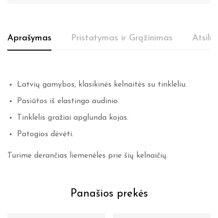
Aprašymas
Pristatymas ir Grąžinimas
Atsili
Latvių gamybos, klasikinės kelnaitės su tinkleliu.
Pasiūtos iš elastingo audinio.
Tinklelis gražiai apglunda kojas.
Patogios dėvėti.
Turime derančias liemenėles prie šių kelnaičių.
Panašios prekės