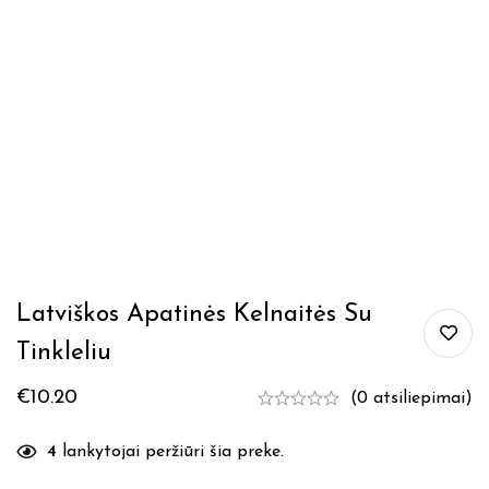
Latviškos Apatinės Kelnaitės Su
Tinkleliu
€
10.20
(0 atsiliepimai)
4
lankytojai peržiūri šia preke.