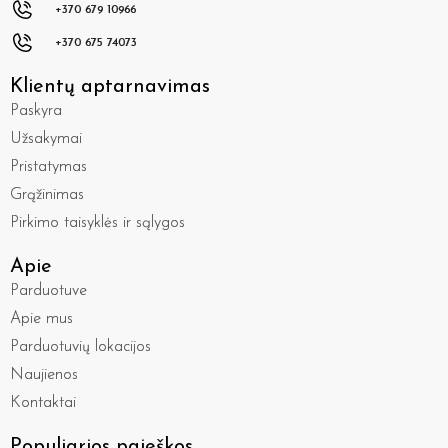
+370 679 10966
+370 675 74073
Klientų aptarnavimas
Paskyra
Užsakymai
Pristatymas
Grąžinimas
Pirkimo taisyklės ir sąlygos
Apie
Parduotuve
Apie mus
Parduotuvių lokacijos
Naujienos
Kontaktai
Populiarios paieškos