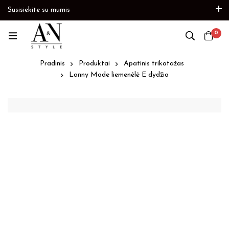
Susisiekite su mumis
Paskubėkite
Prekių papildymas
Paskubėkite
0
Pradinis
Produktai
Apatinis trikotažas
Lanny Mode liemenėlė E dydžio