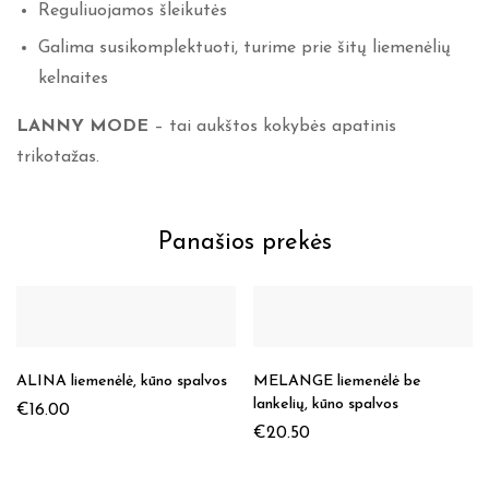
Reguliuojamos šleikutės
Galima susikomplektuoti, turime prie šitų liemenėlių
kelnaites
LANNY MODE
– tai aukštos kokybės apatinis
trikotažas.
Panašios prekės
ALINA liemenėlė, kūno spalvos
MELANGE liemenėlė be
lankelių, kūno spalvos
€
16.00
€
20.50