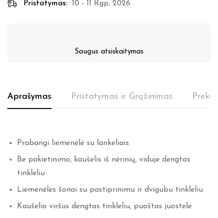
Pristatymas:
10 - 11 Rgp, 2026
Saugus atsiskaitymas
Aprašymas
Pristatymas ir Grąžinimas
Prekės
Prabangi liemenėlė su lankeliais
Be pakietinimo, kaušelis iš nėrinių, viduje dengtas
tinkleliu
Liemenėlės šonai su pastiprinimu ir dvigubu tinkleliu
Kaušelio viršus dengtas tinkleliu, puoštas juostele