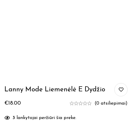
Lanny Mode Liemenėlė E Dydžio
€
18.00
(0 atsiliepimai)
3
lankytojai peržiūri šia preke.