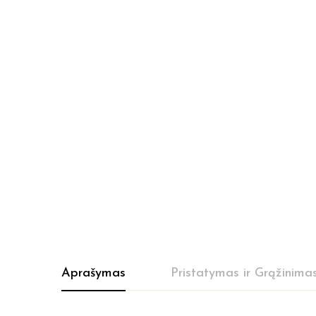
Aprašymas
Pristatymas ir Grąžinima