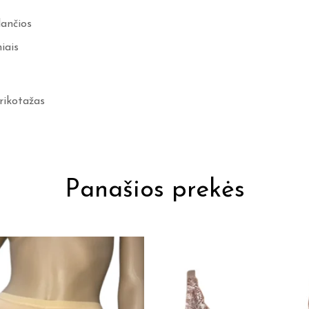
dančios
iais
rikotažas
Panašios prekės