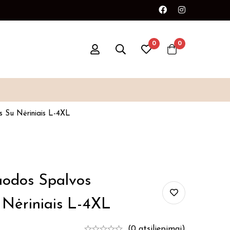
kių papildymas
Paskubėkite
0
0
s Su Nėriniais L-4XL
uodos Spalvos
 Nėriniais L-4XL
(0 atsiliepimai)