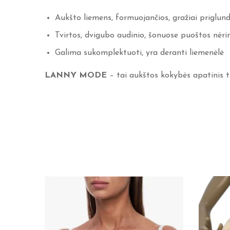
Aukšto liemens, formuojančios, gražiai priglun
Tvirtos, dvigubo audinio, šonuose puoštos nėrin
Galima sukomplektuoti, yra deranti liemenėlė
LANNY MODE
– tai aukštos kokybės apatinis t