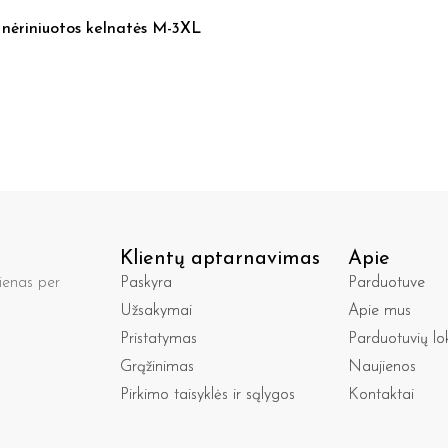
 nėriniuotos kelnatės M-3XL
Klientų aptarnavimas
Apie
enas per
Paskyra
Parduotuve
Užsakymai
Apie mus
Pristatymas
Parduotuvių lo
Grąžinimas
Naujienos
Pirkimo taisyklės ir sąlygos
Kontaktai