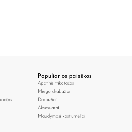
Populiarios paieškos
Apatinis trikotažas
Miego drabužiai
kacijos
Drabužiai
Aksesuarai
Maudymosi kostiumėliai