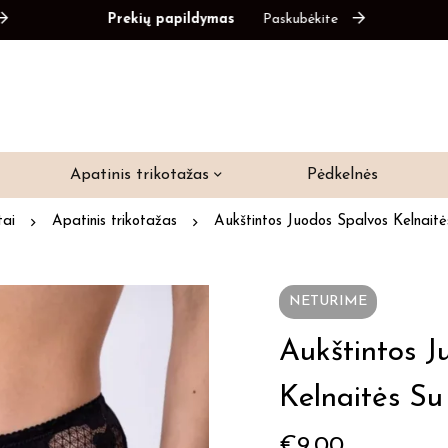
Prekių papildymas
Paskubėkite
Pre
Apatinis trikotažas
Pėdkelnės
tai
Apatinis trikotažas
Aukštintos Juodos Spalvos Kelnaitė
NETURIME
Aukštintos J
Kelnaitės Su
€
9.00