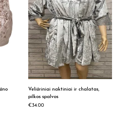
kūno
Veliūriniai naktiniai ir chalatas,
MELANG
pilkos spalvos
pilkos s
€
34.00
€
20.50