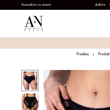
Susisiekite su mumis
Prekių papildymas
Paskubėkite
Pradinis
Produk