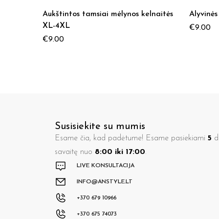
Aukštintos tamsiai mėlynos kelnaitės
Alyvinės
XL-4XL
€
9.00
€
9.00
Susisiekite su mumis
Esame čia, kad padėtume! Esame pasiekiami
5
di
savaitę nuo
8:00 iki 17:00
.
LIVE KONSULTACIJA
INFO@ANSTYLE.LT
+370 679 10966
+370 675 74073