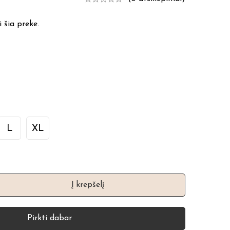
 šia preke.
L
XL
Į krepšelį
Pirkti dabar