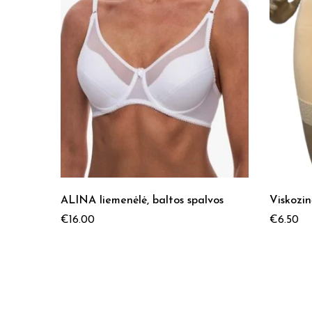
ALINA liemenėlė, baltos spalvos
Viskozin
€
16.00
€
6.50