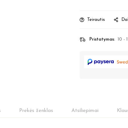
Teirautis
Dal
Pristatymas:
10 - 
s
Prekės ženklas
Atsiliepimai
Klau