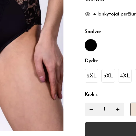
4
lankytojai peržiūri
Spalva
:
Dydis
:
2XL
3XL
4XL
Kiekis