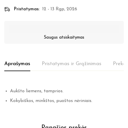
Pristatymas:
12 - 13 Rgp, 2026
Saugus atsiskaitymas
Aprašymas
Pristatymas ir Grąžinimas
Prekės
Aukšto liemens, tamprios.
Kokybiškos, minkštos, puoštos nėriniais.
Panašios prekės