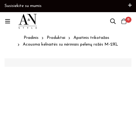
Susisiekite su mumis
s
Paskubėkite
Prekių papildymas
Paskubėkite
0
Pradinis
Produktai
Apatinis trikotažas
Acousma kelnaitės su nėriniais pelenų rožės M-2XL