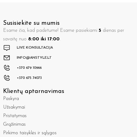
Susisiekite su mumis
Esame čia, kad padėtume! Esame pasiekiami
5
dienas per
savaitę nuo
8:00 iki 17:00
.
LIVE KONSULTACIJA
INFO@ANSTYLE.LT
+370 679 10966
+370 675 74073
Klientų aptarnavimas
Paskyra
Užsakymai
Pristatymas
Grąžinimas
Pirkimo taisyklės ir sąlygos