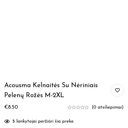
Acousma Kelnaitės Su Nėriniais
Pelenų Rožės M-2XL
€
8.50
(0 atsiliepimai)
5
lankytojai peržiūri šia preke.