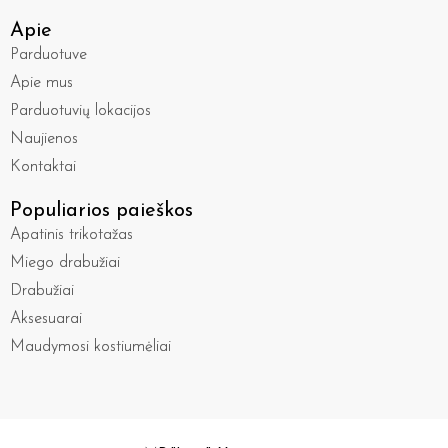
Apie
Parduotuve
Apie mus
Parduotuvių lokacijos
Naujienos
Kontaktai
Populiarios paieškos
Apatinis trikotažas
Miego drabužiai
Drabužiai
Aksesuarai
Maudymosi kostiumėliai